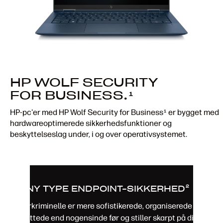
HP WOLF SECURITY
FOR BUSINESS.
1
HP-pc'er med HP Wolf Security for Business
er bygget med
1
hardwareoptimerede sikkerhedsfunktioner og
beskyttelseslag under, i og over operativsystemet.
EN NY TYPE ENDPOINT-SIKKERHED
2
Cyberkriminelle er mere sofistikerede, organiserede og
målrettede end nogensinde før og stiller skarpt på dine