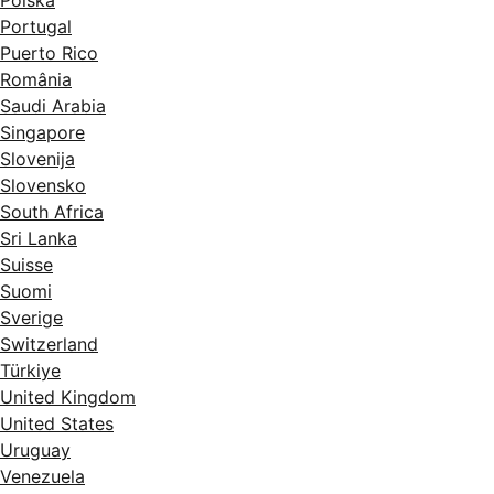
Polska
Portugal
Puerto Rico
România
Saudi Arabia
Singapore
Slovenija
Slovensko
South Africa
Sri Lanka
Suisse
Suomi
Sverige
Switzerland
Türkiye
United Kingdom
United States
Uruguay
Venezuela