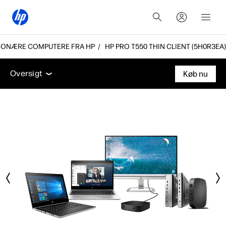
TIONÆRE COMPUTERE FRA HP
HP PRO T550 THIN CLIENT (5H0R3EA)
Oversigt
Tekniske specifikationer
Tilbehør
Supp
Oversigt
Køb nu
Oversigt
Tekniske specifikationer
Tilbehør
Support