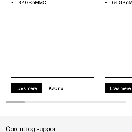
32 GB eMMC
64 GB e
Læs mere
Køb nu
Læs mere
Garanti og support