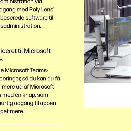
dministration via
adgang med Poly Lens'
baserede software til
sadministration.
iceret til Microsoft
s
le Microsoft Teams-
iceringer, så du kan du få
 mere ud af Microsoft
 med en knap, som
hurtig adgang til appen
get mere.