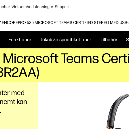
lbehør
Virksomhedsløsninger
Support
Y ENCOREPRO 525 MICROSOFT TEAMS CERTIFIED STEREO MED USB-
Funktioner
Tekniske specifikationer
Tilbehør
S
 Microsoft Teams Cert
3R2AA)
enter med
 nemt kan
.