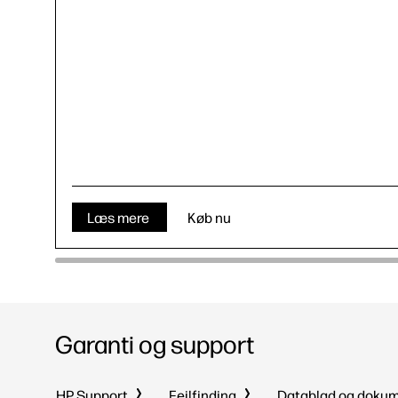
Læs mere
Køb nu
Garanti og support
HP Support
Fejlfinding
Datablad og doku