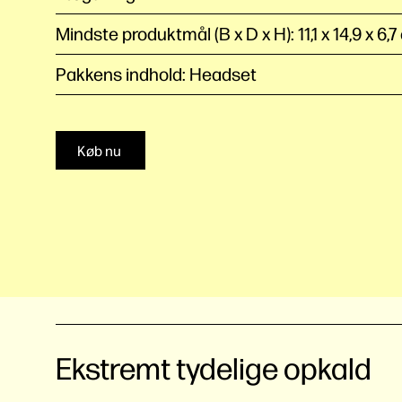
Mindste produktmål (B x D x H): 11,1 x 14,9 x 6,
Pakkens indhold: Headset
Køb nu
Ekstremt tydelige opkald