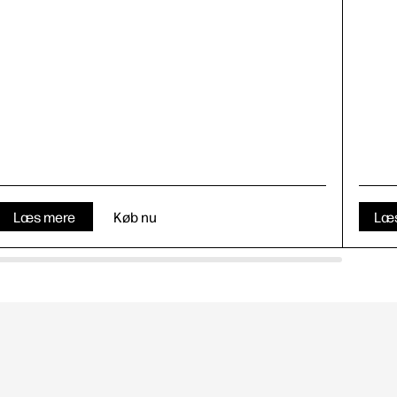
Læs mere
Køb nu
Læ