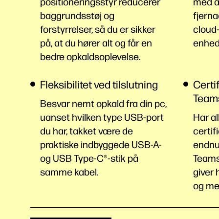
positioneringsstyr reducerer
med a
baggrundsstøj og
fjern
forstyrrelser, så du er sikker
cloud-
på, at du hører alt og får en
enhed
bedre opkaldsoplevelse.
Fleksibilitet ved tilslutning
Certif
Team
Besvar nemt opkald fra din pc,
uanset hvilken type USB-port
Har al
du har, takket være de
certif
praktiske indbyggede USB-A-
endnu
og USB Type-C®️-stik på
Teams
samme kabel.
giver 
og me