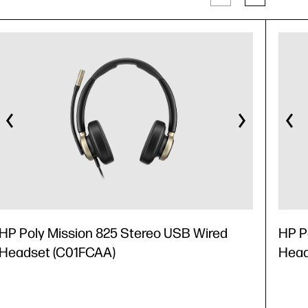
HP Poly Mission 825 Stereo USB Wired
HP P
Headset (C01FCAA)
Head