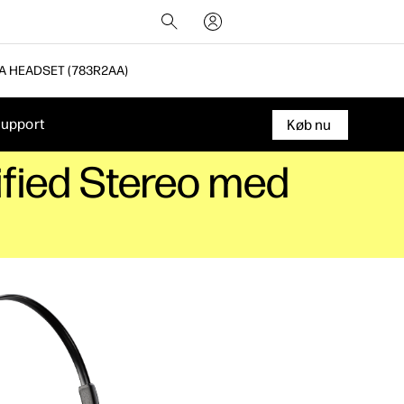
A HEADSET (783R2AA)
upport
Køb nu
ified Stereo med