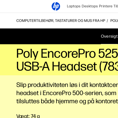
Laptops
Desktops
Printere
Ti
COMPUTERTILBEHØR, TASTATURER OG MUS FRA HP
POL
Oversigt
Poly EncorePro 525
USB-A Headset (78
Slip produktiviteten løs i dit kontaktc
headset i EncorePro 500-serien, som
tilsluttes både hjemme og på kontoret
Vægt: 74 g