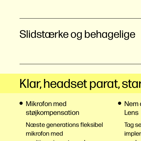
Slidstærke og behagelige
Klar, headset parat, sta
Mikrofon med
Nem a
støjkompensation
Lens
Næste generations fleksibel
Tag se
mikrofon med
implem