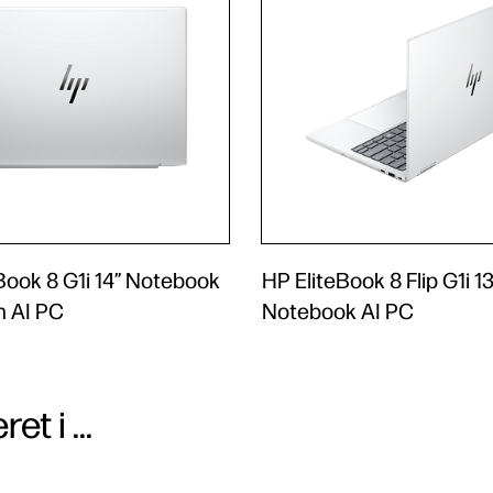
Book 8 G1i 14” Notebook
HP EliteBook 8 Flip G1i 1
n AI PC
Notebook AI PC
t i ...