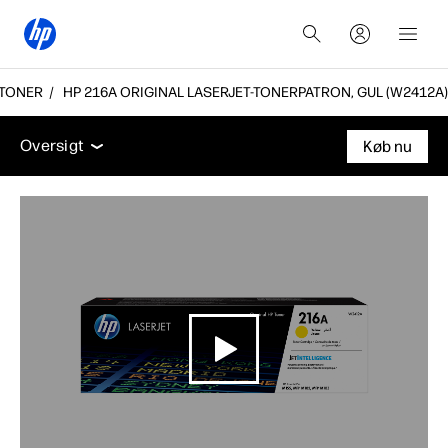
-TONER
HP 216A ORIGINAL LASERJET-TONERPATRON, GUL (W2412A)
Oversigt
Funktioner
Support
Oversigt
Køb nu
Oversigt
Funktioner
Support