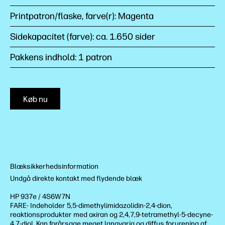
Printpatron/flaske, farve(r): Magenta
Sidekapacitet (farve): ca. 1.650 sider
Pakkens indhold: 1 patron
Køb nu
Blæksikkerhedsinformation
Undgå direkte kontakt med flydende blæk
HP 937e / 4S6W7N
FARE- Indeholder 5,5-dimethylimidazolidin-2,4-dion,
reaktionsprodukter med oxiran og 2,4,7,9-tetramethyl-5-decyne-
4,7-diol. Kan forårsage meget langvarig og diffus forurening af