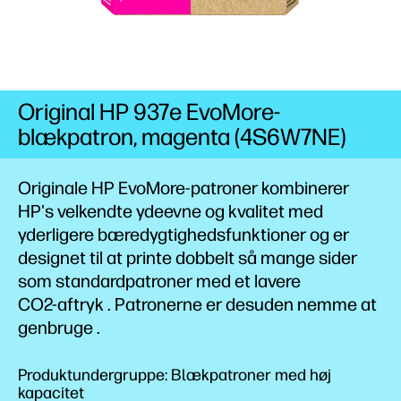
Original HP 937e EvoMore-
blækpatron, magenta (4S6W7NE)
Originale HP EvoMore-patroner kombinerer
HP's velkendte ydeevne og kvalitet med
yderligere bæredygtighedsfunktioner og er
designet til at printe dobbelt så mange sider
som
standardpatroner
med et lavere
CO2-aftryk
. Patronerne er desuden nemme at
genbruge
.
Produktundergruppe: Blækpatroner med høj
kapacitet