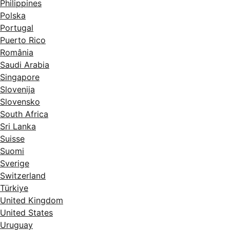
Philippines
Polska
Portugal
Puerto Rico
România
Saudi Arabia
Singapore
Slovenija
Slovensko
South Africa
Sri Lanka
Suisse
Suomi
Sverige
Switzerland
Türkiye
United Kingdom
United States
Uruguay