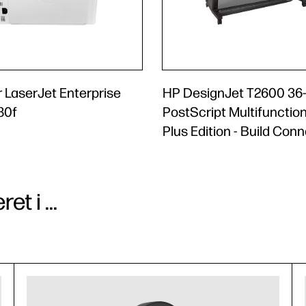
 LaserJet Enterprise
HP DesignJet T2600 36-
80f
PostScript Multifunction
Plus Edition - Build Con
t i ...