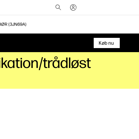
ØR (3JN69A)
Køb nu
ation/trådløst