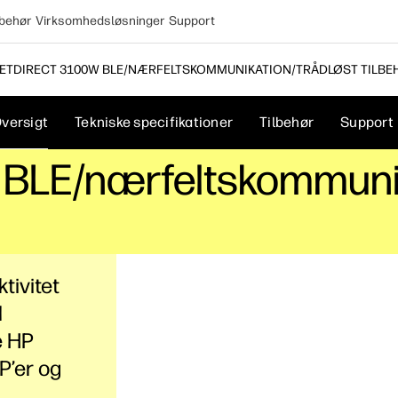
lbehør
Virksomhedsløsninger
Support
JETDIRECT 3100W BLE/NÆRFELTSKOMMUNIKATION/TRÅDLØST TILBEH
versigt
Tekniske specifikationer
Tilbehør
Support
 BLE/nærfeltskommunik
tivitet
l
e HP
P’er og