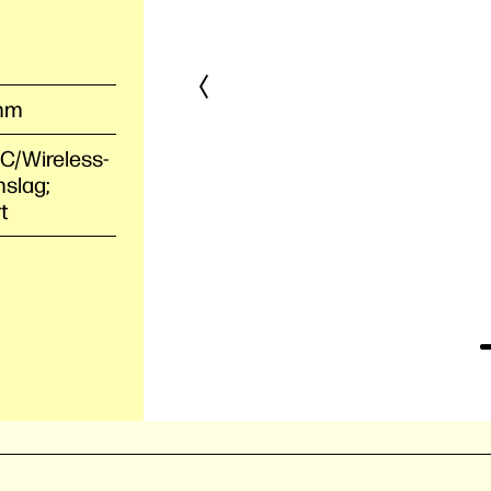
 mm
C/Wireless-
mslag;
t