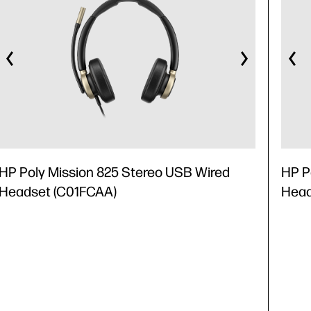
HP Poly Mission 825 Stereo USB Wired
HP P
Headset (C01FCAA)
Head