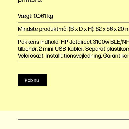
Vægt: 0,061 kg
Mindste produktmål (B x D x H): 82 x 56 x 20
Pakkens indhold: HP Jetdirect 3100w BLE/NF
tilbehør; 2 mini-USB-kabler; Separat plastiko
Velcrosæt; Installationsvejledning; Garantikor
Køb nu