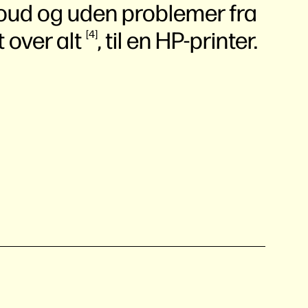
cloud og uden problemer fra
t over
alt
, til en HP-printer.
4