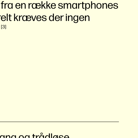
 fra en række smartphones
relt kræves der ingen
.
3
ang og trådløse