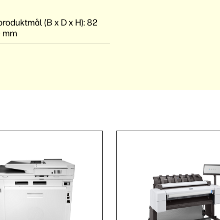
roduktmål (B x D x H):
82
0 mm