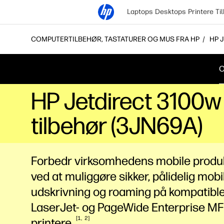
Laptops
Desktops
Printere
Ti
COMPUTERTILBEHØR, TASTATURER OG MUS FRA HP
HP 
O
HP Jetdirect 3100w
tilbehør (3JN69A)
Forbedr virksomhedens mobile produk
ved at muliggøre sikker, pålidelig mobi
udskrivning og roaming på kompatibl
LaserJet- og PageWide Enterprise MF
1
2
printere.