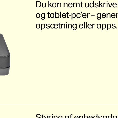
Du kan nemt udskrive
og tablet-pc'er – gene
opsætning eller
apps
Styring af enhedsadg