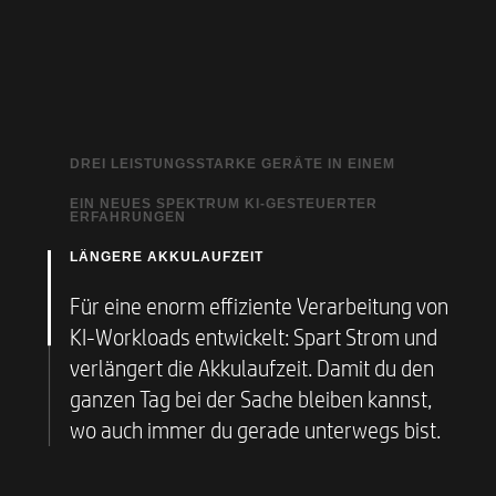
DREI LEISTUNGSSTARKE GERÄTE IN EINEM
EIN NEUES SPEKTRUM KI-GESTEUERTER
NPU
: *NEU* Dedizierte KI-Engine, optimiert
ERFAHRUNGEN
für effiziente KI-Verarbeitung
LÄNGERE AKKULAUFZEIT
Mit KI-gestützten Videoanrufen,
GPU
: AMD Radeon™-Grafikkarte für KI-
dynamischem Erstellen von Notizen und
Leistung mit hoher Bandbreite
Für eine enorm effiziente Verarbeitung von
Präsentationen sowie einer wachsenden
CPU
KI-Workloads entwickelt: Spart Strom und
: AMD Ryzen™-Prozessorkerne,
Bibliothek generativer KI-Anwendungen​
ausgelegt für reaktionsschnelle KI-
verlängert die Akkulaufzeit. Damit du den
bist du immer ganz vorne mit dabei.
Beschleunigung​ ​ ​
ganzen Tag bei der Sache bleiben kannst,
wo auch immer du gerade unterwegs bist.