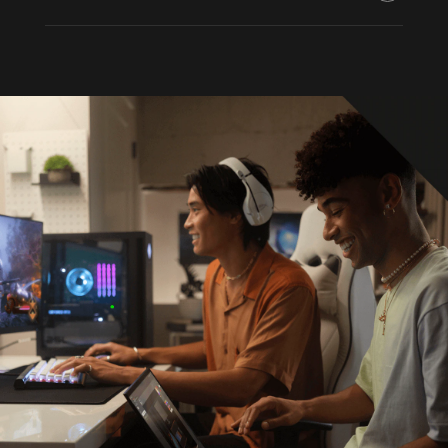
Prozessor
Bis zu AMD Ryzen™ 9 8945HS (bis zu 5,2 GHz
max. Boost-Taktung, 16 MB L3-Cache, 8 Kerne,
16 Threads)
* Die Multi-Core-Technologie dient zur
Verbesserung der Leistung bestimmter
Softwareprodukte. Nicht alle Kund:innen oder
Softwareanwendungen werden zwangsläufig
von dieser Technologie profitieren. Leistung und
Taktfrequenz variieren je nach Auslastung der
Anwendung sowie Hardware- und
Softwarekonfiguration. Die Nummerierung von
AMD ist kein Maß für die Taktung.
* Die maximale Boost-Taktfrequenzleistung
variiert je nach Hardware-, Software- und