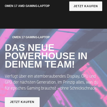
OMEN 17 AMD GAMING-LAPTOP
JETZT KAUFEN
OMEN 17 GAMING-LAPTOP
DAS NEUE
POWERHOUSE IN
DEINEM TEAM!
Verfügt über ein atemberaubendes Display, CPU und
GPU der nächsten Generation. Im Prinzip alles, was du
für episches Gaming brauchst – ohne Schnickschnack.
JETZT KAUFEN