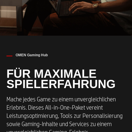
allgemeiner Systemkonfiguration.
Grafikeinheit
Bis zu NVIDIA® GeForce RTX™ 4070 Laptop-
GPU (8 GB GDDR6 dediziert)
OMEN Gaming Hub
Arbeitsspeicher
FÜR MAXIMALE
Bis zu 32 GB DDR5-5600 MHz RAM (2x 16 GB)
SPIELERFAHRUNG
Arbeitsspeicher-Steckplätze
Mache jedes Game zu einem unvergleichlichen
Erlebnis. Dieses All-in-One-Paket vereint
2
Leistungsoptimierung, Tools zur Personalisierung
sowie Gaming-Inhalte und Services zu einem
Speicher