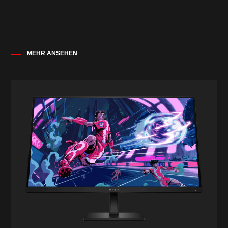
Personalisiere und synchronisiere die 16,8
typischen Spezifikationen, die HP von den
Millionen Farben der RGB-Beleuchtung deines
Herstellern seiner Komponenten erhält. Die
Gaming-Rigs und deiner Peripheriegeräte.
tatsächliche Leistung kann höher oder niedriger
ausfallen.
MEHR ANSEHEN
* Bei den Leistungsdaten handelt es sich um die
typischen Spezifikationen, die HP von den
Herstellern seiner Komponenten erhält. Die
tatsächliche Leistung kann variieren.
Farboptionen
Shadow Black
Wireless-Konnektivität
Realtek Wi-Fi 6 (2x2) und Bluetooth® 5.3