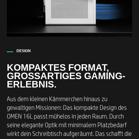
Signalrate*​
Die Ports auf der Vorderseite können variieren.
EXTERNE E/A-PORTS AUF DER RÜCKSEITE
DESIGN
4 USB 2.0 Type-A*​
KOMPAKTES FORMAT,
GROSSARTIGES GAMING-
GEWICHT UND ABMESSUNGEN
ERLEBNIS.
(H x B x T) 337 x 155 x 308 mm
Aus dem kleinen Kämmerchen hinaus zu
Max. Gewicht mit Verpackung 5,79 kg
gewaltigen Missionen: Das kompakte Design des
Max. Gewicht ohne Verpackung 8,55 kg
OMEN 16L passt mühelos in jeden Raum. Durch
seine elegante Optik mit minimalem Platzbedarf
wirkt dein Schreibtisch aufgeräumt. Das schafft die