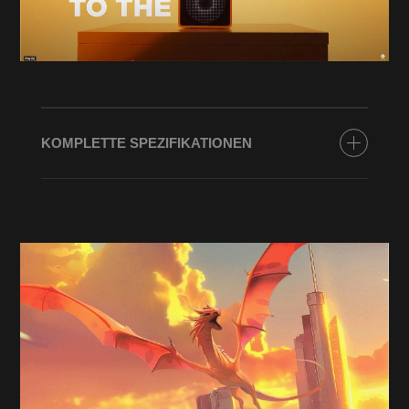
KOMPLETTE SPEZIFIKATIONEN
PROZESSOR
Bis zu AMD Ryzen™ 7 8700G (max. Boost-
Taktung von bis zu 5,1 GHz, 16 MB L3-Cache,
8 Kerne, 16 Threads)*
GRAFIKKARTE
Bis zu NVIDIA® GeForce RTX™ 4060 Ti (8 GB