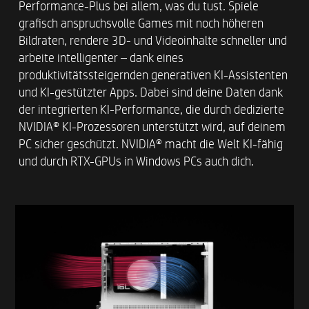
Performance-Plus bei allem, was du tust. Spiele
Windows 11 OS
grafisch anspruchsvolle Games mit noch höheren
Bildraten, rendere 3D- und Videoinhalte schneller und
NACHHALTIGKEIT
arbeite intelligenter – dank eines
produktivitätssteigernden generativen KI-Assistenten
57,2 % recycelter Haushaltskunststoff
und KI-gestützter Apps. Dabei sind deine Daten dank
19,9 % recyceltes Metall
der integrierten KI-Performance, die durch dedizierte
NVIDIA® KI-Prozessoren unterstützt wird, auf deinem
PC sicher geschützt. NVIDIA® macht die Welt KI-fähig
EXTERNE E/A-PORTS AUF DER
und durch RTX-GPUs in Windows PCs auch dich.​
VORDERSEITE
2 SuperSpeed USB Type-A mit 5 Gbit/s
Signalrate*​
2 SuperSpeed USB Type-A mit 10 Gbit/s
Signalrate*​
1 SuperSpeed USB Type-C® mit 5 Gbit/s
Signalrate*​
1 SuperSpeed USB Type-C® mit 10 Gbit/s