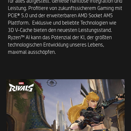
für alles aufgestellt. Genieße nahtlose Integration und
Bis zu XPG 32 GB (2x 16 GB) DDR5 5200 1.25v
Leistung. Profitiere von zukunftssicherem Gaming mit
UDIMM Arbeitsspeicher mit Kühlkörper
PCIE® 5.0 und der erweiterbaren AMD Socket AM5
Plattform. Exklusive und beliebte Technologien wie
3D V-Cache bieten den neuesten Leistungsstand.
NETZTEIL
Ryzen™ AI kann das Potenzial der KI, der größten
Bis zu 500 W 80 PLUS Platinum-zertifiziertes
technologischen Entwicklung unseres Lebens,
Netzteil
maximal ausschöpfen.
FARB- UND DESIGN-OPTIONEN​
Panda (Ceramic White und Jet Black) mit
gläsernem Seitenfenster
Jet Black ohne gläsernes Seitenfenster
DATENSPEICHER