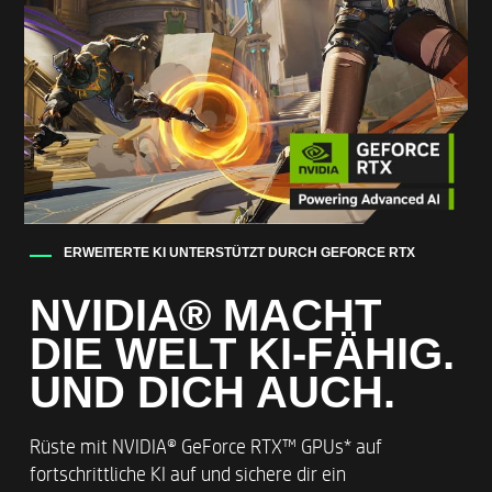
Bis zu 2 TB PCIe® Gen4 NVMe™ Performance
M.2 SSD*
WLAN UND BLUETOOTH
Bis zu Intel® Wi-Fi 6E AX211 (2x2) und
Bluetooth® 5.3 Wireless-Karte (Unterstützung
von Gigabit-Datenrate)*
ERWEITERTE KI UNTERSTÜTZT DURCH GEFORCE RTX
KABELGEBUNDENES LAN
NVIDIA® MACHT
DIE WELT KI-FÄHIG.
Bis zu Realtek RTL8125BGH-CG
UND DICH AUCH.
10/100/1000/2500 GbE NIC
Rüste mit NVIDIA® GeForce RTX™ GPUs* auf
BETRIEBSSYSTEM
fortschrittliche KI auf und sichere dir ein