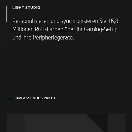
Leistungssteigerung.
LIGHT STUDIO
Greifen Sie an einem Ort auf all Ihre lokal
gespeicherten und Cloud-Spiele zu,
Personalisieren und synchronisieren Sie 16,8
einschließlich über 100 kostenlos spielbarer
Millionen RGB-Farben über Ihr Gaming-Setup
Titel – mit einem universellen Game-Launcher.
und Ihre Peripheriegeräte.
UMFASSENDES PAKET