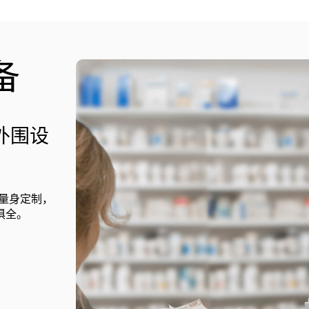
备
的外围设
行量身定制，
俱全。