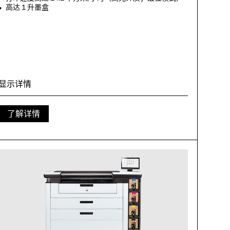
高达 1 升墨盒
显示详情
了解详情