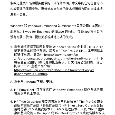
条款见此类产品和服务附带的正式保修声明。本文中的任何信息均不
构成额外的保修条款。惠普对本文包含的技术或编辑方面的错误或遗
漏概不负责。
Windows 和 Windows Embedded 是 Microsoft 集团公司在美国的注
册商标。Skype for Business 是 Skype 的商标，与 Skype 集团公司
没有附属、赞助、授权关系或其他形式的关联。
需要端点连接互联网并安装 Windows 10 IoT 企业版 LTSC 2016
或更高版本的操作系统，或者 HP ThinPro 7.2 SP11 或更高版本
的操作系统。请访问
https://www.hp.com/cn-
zh/solutions/cloud-computing/thin-client-software.html
下
载或查看完整的详细信息和配置要求。有关可用功能列表，请访
问以下 URL 查看产品介绍：
https://www8.hp.com/h20195/v2/GetDocument.aspx?
docname=c08045808
。
需要从 HP.com 下载并安装。
HP Easy Shell 目前在运行 Windows Embedded 操作系统的惠
普瘦客户机上提供。
HP True Graphics 需要惠普瘦客户机配备 HP ThinPro 5.0 或更
高版本的操作系统（将操作系统与 HP Smart Zero Core 组合使
用时需要 v5.0 或更高版本）、AMD 处理技术，以及 Citrix® 虚拟
桌面基础设施 — XenApp® 或 XenDesktop® v7.0 或更高版本或支