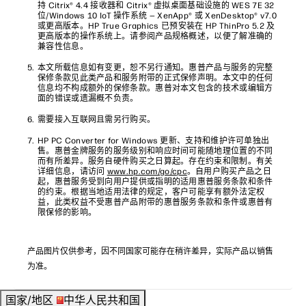
持 Citrix® 4.4 接收器和 Citrix® 虚拟桌面基础设施的 WES 7E 32
位/Windows 10 IoT 操作系统 — XenApp® 或 XenDesktop® v7.0
或更高版本。HP True Graphics 已预安装在 HP ThinPro 5.2 及
更高版本的操作系统上。请参阅产品规格概述，以便了解准确的
兼容性信息。
本文所载信息如有变更，恕不另行通知。惠普产品与服务的完整
保修条款见此类产品和服务附带的正式保修声明。本文中的任何
信息均不构成额外的保修条款。惠普对本文包含的技术或编辑方
面的错误或遗漏概不负责。
需要接入互联网且需另行购买。
HP PC Converter for Windows 更新、支持和维护许可单独出
售。惠普金牌服务的服务级别和响应时间可能随地理位置的不同
而有所差异。服务自硬件购买之日算起。存在约束和限制。有关
详细信息，请访问
www.hp.com/go/cpc
。自用户购买产品之日
起，惠普服务受到向用户提供或指明的适用惠普服务条款和条件
的约束。根据当地适用法律的规定，客户可能享有额外法定权
益，此类权益不受惠普产品附带的惠普服务条款和条件或惠普有
限保修的影响。
产品图片仅供参考，因不同国家可能存在稍许差异，实际产品以销售
为准。
国家/地区
中华人民共和国