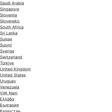
Saudi Arabia
Singapore
Slovenija
Slovensko
South Africa
Sri Lanka
Suisse
Suomi
Sverige
Switzerland
Türkiye
United Kingdom
United States
Uruguay
Venezuela
Việt Nam
Ελλάδα
България
Казахстан