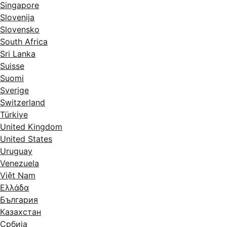
Singapore
Slovenija
Slovensko
South Africa
Sri Lanka
Suisse
Suomi
Sverige
Switzerland
Türkiye
United Kingdom
United States
Uruguay
Venezuela
Việt Nam
Ελλάδα
България
Казахстан
Србија