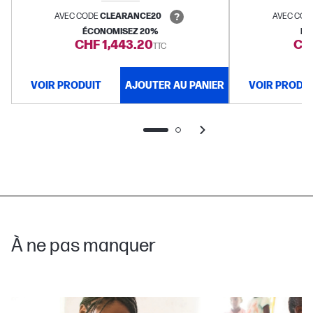
AVEC CODE
CLEARANCE20
AVEC COD
ÉCONOMISEZ 20%
ÉC
CHF 1,443.20
CHF
TTC
VOIR PRODUIT
AJOUTER AU PANIER
VOIR PRODU
À ne pas manquer