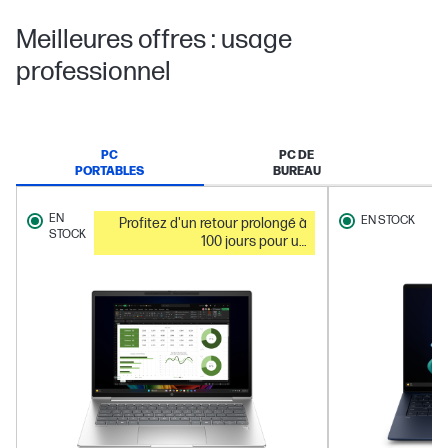
Meilleures offres : usage
professionnel
PC
PC DE
PORTABLES
BUREAU
EN
EN STOCK
Profitez d'un retour prolongé à
STOCK
100 jours pour un
remboursement intégral à
l'achat de cet ordinateur
portable.