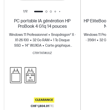
1/12
PC portable IA génération HP
HP EliteBook 
ProBook 4 G1q 14 pouces
Ne
Windows 11 Professionnel
Snapdragon® X -
Windows 11 Profe
X1-26-100
32 Go RAM
1 To Disque
- 356H
32 Go
SSD
14" WUXGA
Carte graphique
Qualcomm® Adreno™
C79Y7AT#UUZ
CLEARANCE
CHF 1,804.01
TTC