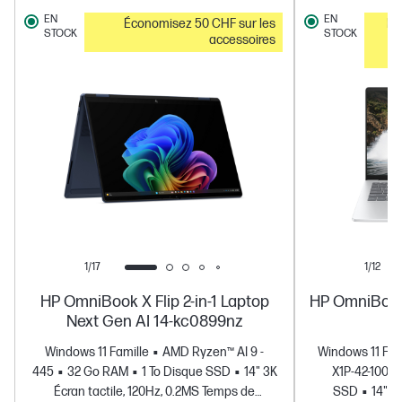
EN
EN
Économisez 50 CHF sur les
Pr
STOCK
STOCK
accessoires
1/17
1/12
HP OmniBook X Flip 2-in-1 Laptop
HP OmniBook
Next Gen AI 14-kc0899nz
1
Windows 11 Famille
AMD Ryzen™ AI 9 -
Windows 11 Fam
445
32 Go RAM
1 To Disque SSD
14" 3K
X1P-42-100
Écran tactile, 120Hz, 0.2MS Temps de
SSD
14" 2