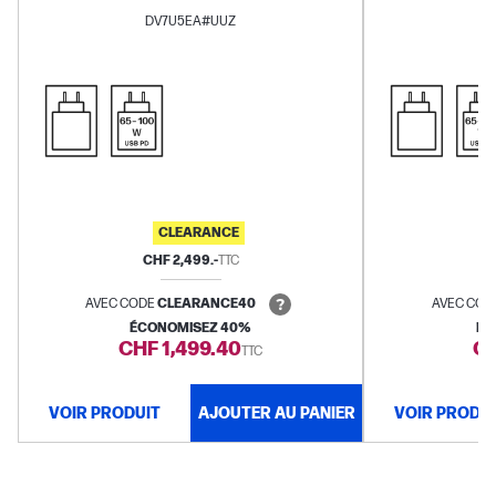
réponse
Carte graphique AMD Radeon™
réponse
Ca
DV7U5EA#UUZ
880M
CLEARANCE
CHF 2,499.-
TTC
AVEC CODE
CLEARANCE40
AVEC COD
ÉCONOMISEZ 40%
ÉC
CHF 1,499.40
CH
TTC
VOIR PRODUIT
AJOUTER AU PANIER
VOIR PRODU