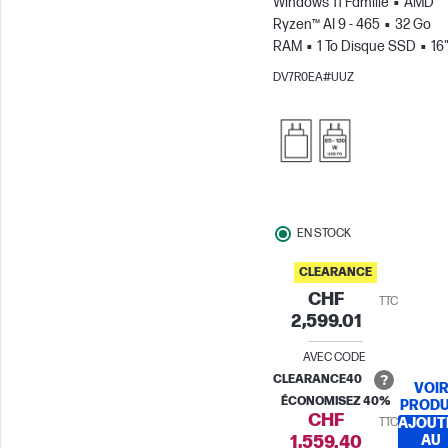
Windows 11 Famille
AMD
Passer pour comparer
Ryzen™ AI 9 - 465
32 Go
RAM
1 To Disque SSD
16
3K Écran tactile, 120Hz, 0.2M
DV7R0EA#UUZ
Temps de réponse
Carte
graphique AMD Radeon™
880M
EN STOCK
CLEARANCE
CHF
TTC
2,599.01
AVEC CODE
CLEARANCE40
VOI
ÉCONOMISEZ 40%
PRODU
CHF
TTC
AJOUT
1,559.40
AU