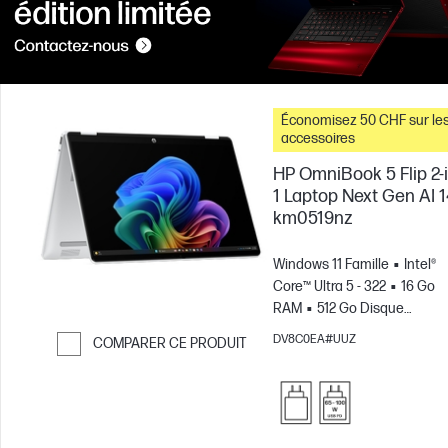
Économisez 50 CHF sur le
accessoires
HP OmniBook 5 Flip 2-i
1 Laptop Next Gen AI 1
km0519nz
Windows 11 Famille
Intel®
Core™ Ultra 5 - 322
16 Go
RAM
512 Go Disque
SSD
14" 2K Écran
DV8C0EA#UUZ
COMPARER CE PRODUIT
tactile
Carte graphique
Passer pour comparer
Intel®