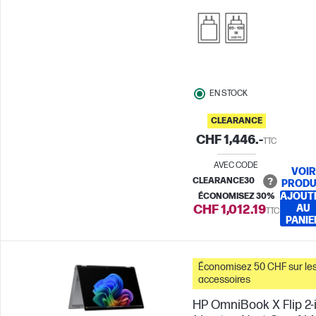
EN STOCK
CLEARANCE
CHF 1,446.-
TTC
AVEC CODE
VOIR
CLEARANCE30
PRODU
AJOUT
ÉCONOMISEZ 30%
CHF 1,012.19
AU
TTC
PANIE
Économisez 50 CHF sur le
accessoires
HP OmniBook X Flip 2-