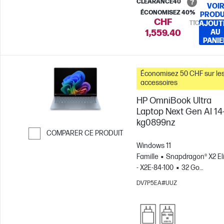
CLEARANCE40
VOI
ÉCONOMISEZ 40%
PRODU
CHF
TTC
AJOUT
1,559.40
AU
PANIE
Économisez 50 CHF sur le
accessoires
HP OmniBook Ultra
Laptop Next Gen AI 14
kg0899nz
COMPARER CE PRODUIT
Windows 11
Passer pour comparer
Famille
Snapdragon® X2 El
- X2E-84-100
32 Go
RAM
512 Go Disque
DV7P5EA#UUZ
SSD
14" 3K Écran tactile,
120Hz, 0.2MS Temps de
réponse
Carte graphique
Qualcomm® Adreno™