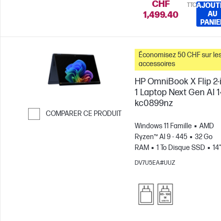
CHF
TTC
AJOUT
1,499.40
AU
PANIE
Économisez 50 CHF sur le
accessoires
HP OmniBook X Flip 2-
1 Laptop Next Gen AI 1
kc0899nz
COMPARER CE PRODUIT
Windows 11 Famille
AMD
Passer pour comparer
Ryzen™ AI 9 - 445
32 Go
RAM
1 To Disque SSD
14
3K Écran tactile, 120Hz, 0.2M
DV7U5EA#UUZ
Temps de réponse
Carte
graphique AMD Radeon™
880M