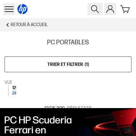
RETOUR À
ACCUEIL
PC PORTABLES
TRIER ET FILTRER
(
1
)
VUE
12
24
12
DE 309
RÉSULTATS