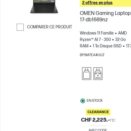
2 offres en plus
OMEN Gaming Laptop
17-db1689nz
COMPARER CE PRODUIT
Windows 11 Famille
AMD
Passer pour comparer
Ryzen™ AI 7 - 350
32 Go
RAM
1 To Disque SSD
17.
QHD, 240Hz, 3MS Temps de
BP9M7EA#UUZ
réponse
NVIDIA® GeForce
Carte RTX™ 5060 (8 Go)
EN STOCK
CLEARANCE
CHF 2,225.-
TTC
AVEC CODE