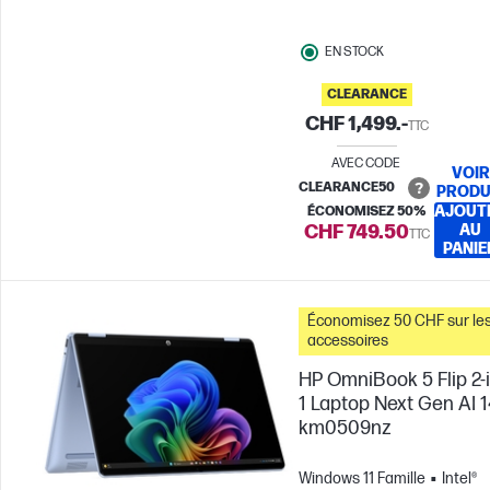
EN STOCK
CLEARANCE
CHF 1,499.-
TTC
AVEC CODE
VOIR
CLEARANCE50
PRODU
AJOUT
ÉCONOMISEZ 50%
CHF 749.50
AU
TTC
PANIE
Économisez 50 CHF sur le
accessoires
HP OmniBook 5 Flip 2-i
1 Laptop Next Gen AI 1
km0509nz
Windows 11 Famille
Intel®