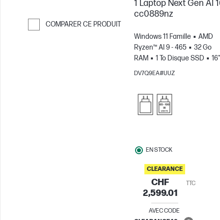
1 Laptop Next Gen AI 1
cc0889nz
COMPARER CE PRODUIT
Windows 11 Famille
AMD
Passer pour comparer
Ryzen™ AI 9 - 465
32 Go
RAM
1 To Disque SSD
16
3K Écran tactile, 120Hz, 0.2M
DV7Q9EA#UUZ
Temps de réponse
Carte
graphique AMD Radeon™
880M
EN STOCK
CLEARANCE
CHF
TTC
2,599.01
AVEC CODE