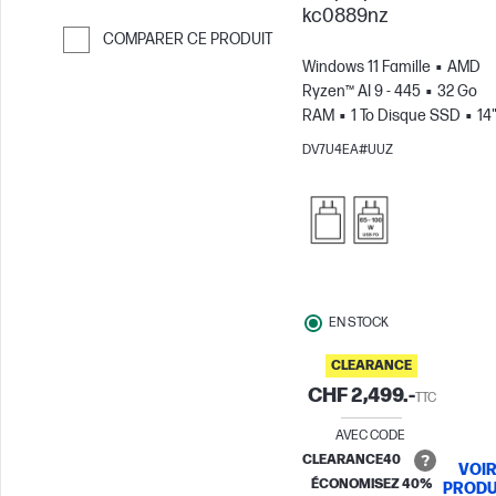
kc0889nz
COMPARER CE PRODUIT
Windows 11 Famille
AMD
Passer pour comparer
Ryzen™ AI 9 - 445
32 Go
RAM
1 To Disque SSD
14
3K Écran tactile, 120Hz, 0.2M
DV7U4EA#UUZ
Temps de réponse
Carte
graphique AMD Radeon™
880M
EN STOCK
CLEARANCE
CHF 2,499.-
TTC
AVEC CODE
CLEARANCE40
VOI
ÉCONOMISEZ 40%
PRODU