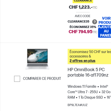
CLEARANCE
CHF 1,223.-
TTC
AVEC CODE
VOIR
CLEARANCE35
PRODU
AJOUT
ÉCONOMISEZ 35%
CHF 794.95
AU
TTC
PANIE
Économisez 50 CHF sur le
accessoires &
2 offres en plus
HP OmniBook 5 PC
portable 16-af1709nz
COMPARER CE PRODUIT
Passer pour comparer
Windows 11 Famille
Intel®
Core™ Ultra 7 - 255U
32 Go
RAM
1 To Disque SSD
16
2K
Carte graphique Intel®
BP9L7EA#UUZ