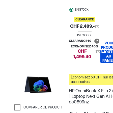
EN STOCK
CLEARANCE
CHF 2,499.-
TTC
AVEC CODE
CLEARANCE40
VOI
ÉCONOMISEZ 40%
PRODU
CHF
TTC
AJOUT
1,499.40
AU
PANIE
Économisez 50 CHF sur le
accessoires
HP OmniBook X Flip 2-
1 Laptop Next Gen AI 1
cc0899nz
COMPARER CE PRODUIT