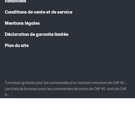
conditions
Conditions de vente et de service
Mentions légales
Déclaration de garantie limitée
Plan du site
*Livraison gratuite pour les commandes d'un montant minimum de CHF 40.-.
Les frais de livraison pour les commandes de moins de CHF 40.- sont de CHF
9.-.
*L'inscription à Instant Ink et HP+ doit être effectuée dans les 7 jours suivant
l'installation de l'imprimante pour bénéficier des mois d'essai.
Plus d'informations sur la page HP+.
Bons de réduction HP Store: le code du bon est affiché sur la page du produit
correspondant. Le code doit être entré dans le champ prévu à cet effet dans