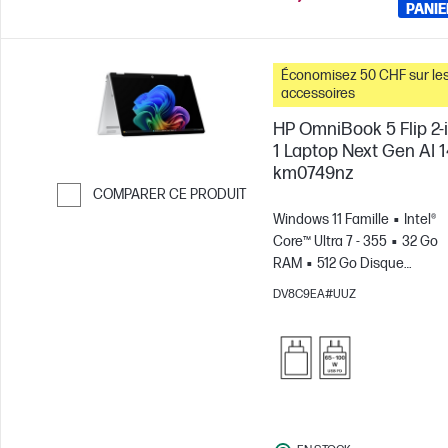
PANIE
Économisez 50 CHF sur le
accessoires
HP OmniBook 5 Flip 2-i
1 Laptop Next Gen AI 1
km0749nz
COMPARER CE PRODUIT
Windows 11 Famille
Intel®
Passer pour comparer
Core™ Ultra 7 - 355
32 Go
RAM
512 Go Disque
SSD
14" 2K Écran
DV8C9EA#UUZ
tactile
Carte graphique
Intel®