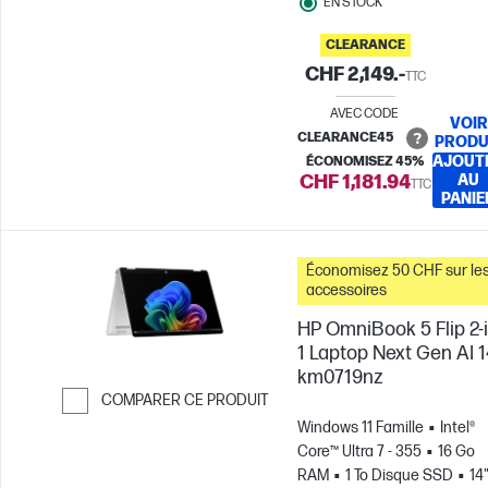
EN STOCK
CLEARANCE
CHF 2,149.-
TTC
AVEC CODE
VOIR
CLEARANCE45
PRODU
AJOUT
ÉCONOMISEZ 45%
CHF 1,181.94
AU
TTC
PANIE
Économisez 50 CHF sur le
accessoires
HP OmniBook 5 Flip 2-i
1 Laptop Next Gen AI 1
km0719nz
COMPARER CE PRODUIT
Windows 11 Famille
Intel®
Passer pour comparer
Core™ Ultra 7 - 355
16 Go
RAM
1 To Disque SSD
14