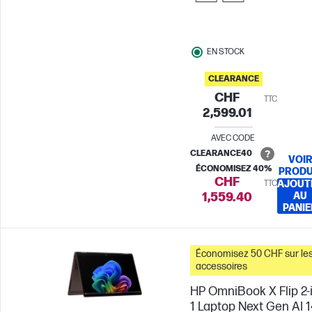
EN STOCK
CLEARANCE
CHF
TTC
2,599.01
AVEC CODE
CLEARANCE40
VOI
ÉCONOMISEZ 40%
PRODU
CHF
TTC
AJOUT
1,559.40
AU
PANIE
Économisez 50 CHF sur le
accessoires
HP OmniBook X Flip 2-
1 Laptop Next Gen AI 1