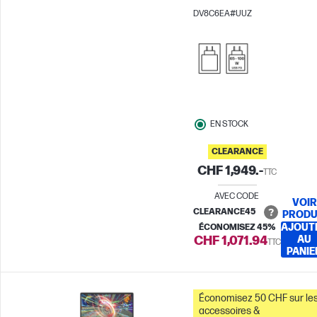
2K Écran tactile
Carte
DV8C6EA#UUZ
graphique Intel®
EN STOCK
CLEARANCE
CHF 1,949.-
TTC
AVEC CODE
VOIR
CLEARANCE45
PRODU
AJOUT
ÉCONOMISEZ 45%
CHF 1,071.94
AU
TTC
PANIE
Économisez 50 CHF sur le
accessoires &