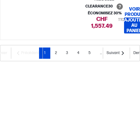
CLEARANCE30
VOIR
ÉCONOMISEZ 30%
PRODU
CHF
TTC
AJOUT
1,557.49
AU
PANIE
mier
Précédent
1
2
3
4
5
...
Suivant
Der