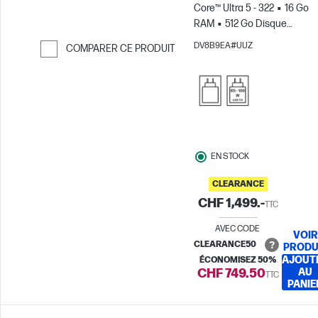
Core™ Ultra 5 - 322
16 Go
RAM
512 Go Disque
SSD
14" 2K Écran
DV8B9EA#UUZ
COMPARER CE PRODUIT
tactile
Carte graphique
Passer pour comparer
Intel®
EN STOCK
CLEARANCE
CHF 1,499.-
TTC
AVEC CODE
VOIR
CLEARANCE50
PRODU
AJOUT
ÉCONOMISEZ 50%
CHF 749.50
AU
TTC
PANIE