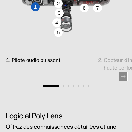
2
1
6
7
3
4
5
Pilote audio puissant
Capteur d’
haute perf
Logiciel Poly Lens
Offrez des connaissances détaillées et une