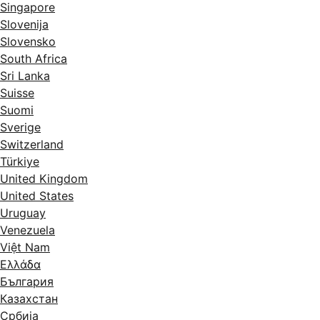
Singapore
Slovenija
Slovensko
South Africa
Sri Lanka
Suisse
Suomi
Sverige
Switzerland
Türkiye
United Kingdom
United States
Uruguay
Venezuela
Việt Nam
Ελλάδα
България
Казахстан
Србија