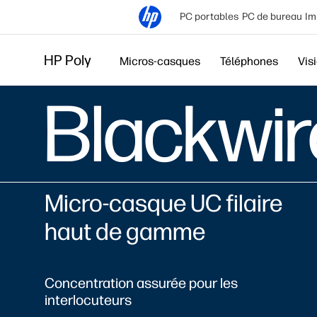
PC portables
PC de bureau
Im
HP Poly
Micros-casques
Téléphones
Vis
Blackwir
Micro-casque UC filaire
haut de gamme
Concentration assurée pour les
interlocuteurs