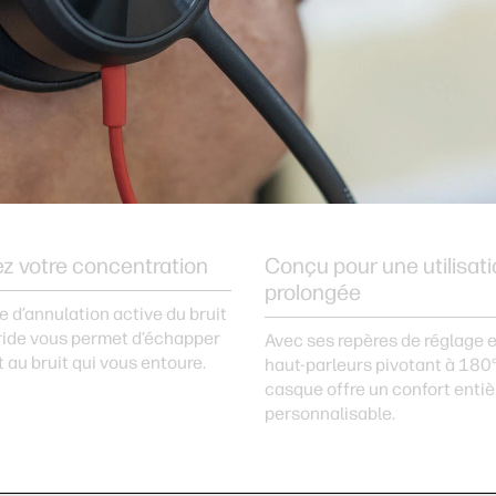
z votre concentration
Conçu pour une utilisat
prolongée
 d’annulation active du bruit
ride vous permet d’échapper
Avec ses repères de réglage e
 au bruit qui vous entoure.
haut-parleurs pivotant à 180°
casque offre un confort enti
personnalisable.