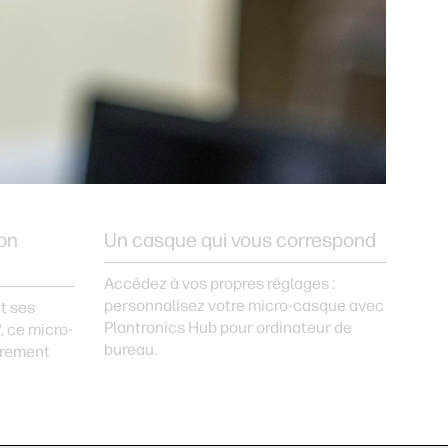
ion
Un casque qui vous correspond
Accédez à vos propres réglages :
personnalisez votre micro-casque avec
t ses
Plantronics Hub pour ordinateur de
, ce micro-
bureau.
èrement