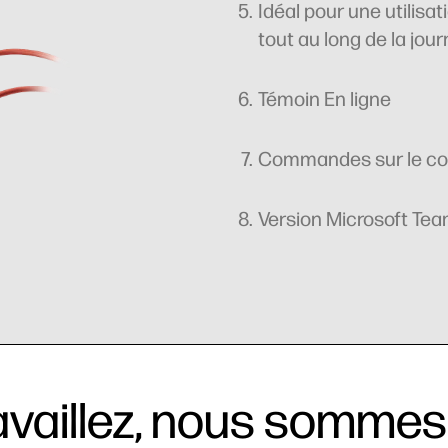
Idéal pour une utilisat
tout au long de la jou
Témoin En ligne
Commandes sur le co
Version Microsoft Te
pivotants à
Avec quatre microphones et trois
 hybride avancée
Acoustic Fence
 arceau réglable pour
paramètres de commande active 
ateurs
bruit (ANC), les utilisateurs peuve
ajuster le niveau de l’ANC en
fonction du lieu où ils se trouvent
availlez, nous sommes