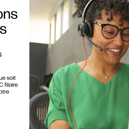
ions
ls
s
ue soit
 filaire
otre