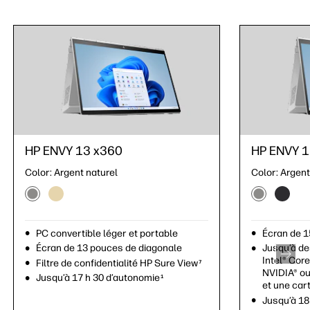
HP ENVY 13 x360
HP ENVY 13
HP ENVY 1
Color:
Argent naturel
Color:
Color:
Or pâle
Argent
PC convertible léger et portable
PC convertib
Écran de 1
Écran de 13 pouces de diagonale
Écran de 13
Jusqu’à d
Intel® Core
Filtre de confidentialité HP Sure View
Filtre de con
7
NVIDIA® o
Jusqu’à 17 h 30 d’autonomie
Jusqu’à 17 h
1
et une car
Jusqu’à 18