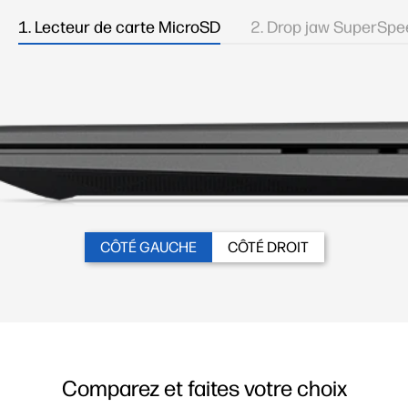
1. Lecteur de carte MicroSD
1. Combo audio jack
2. Drop jaw SuperSpeed USB 
2. Drop jaw SuperSpe
CÔTÉ GAUCHE
CÔTÉ DROIT
Comparez et faites votre choix