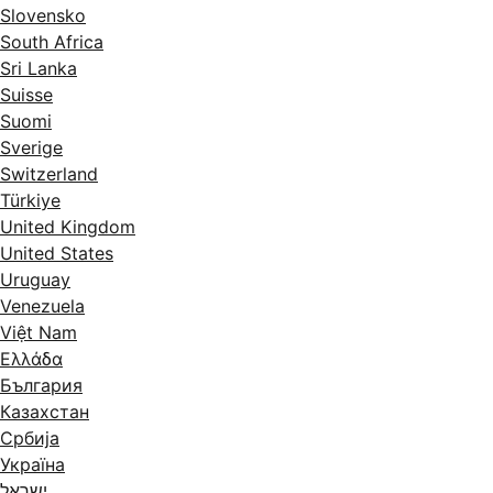
Slovensko
South Africa
Sri Lanka
Suisse
Suomi
Sverige
Switzerland
Türkiye
United Kingdom
United States
Uruguay
Venezuela
Việt Nam
Ελλάδα
България
Казахстан
Србија
Україна
ישראל