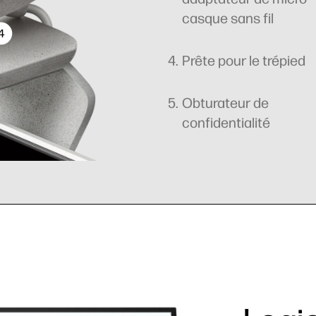
casque sans fil
4
Prête pour le trépied
Obturateur de
confidentialité
ne directionnel
Connexion USB vers
adaptateur de micro-ca
sans fil