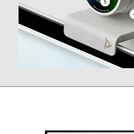
5
Résolution 1080p avec zoom
Micropho
X 4