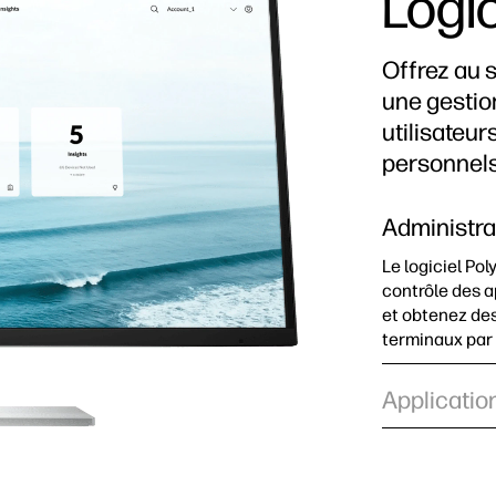
Logic
Offrez au s
une gestion
utilisateu
personnels
Administra
Le logiciel Pol
contrôle des a
et obtenez de
terminaux par 
Applicatio