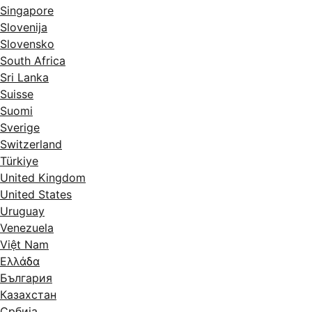
Singapore
Slovenija
Slovensko
South Africa
Sri Lanka
Suisse
Suomi
Sverige
Switzerland
Türkiye
United Kingdom
United States
Uruguay
Venezuela
Việt Nam
Ελλάδα
България
Казахстан
Србија