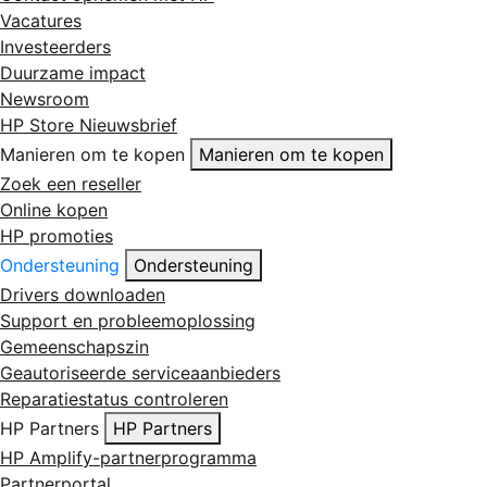
Vacatures
Investeerders
Duurzame impact
Newsroom
HP Store Nieuwsbrief
Manieren om te kopen
Manieren om te kopen
Zoek een reseller
Online kopen
HP promoties
Ondersteuning
Ondersteuning
Drivers downloaden
Support en probleemoplossing
Gemeenschapszin
Geautoriseerde serviceaanbieders
Reparatiestatus controleren
HP Partners
HP Partners
HP Amplify-partnerprogramma
Partnerportal