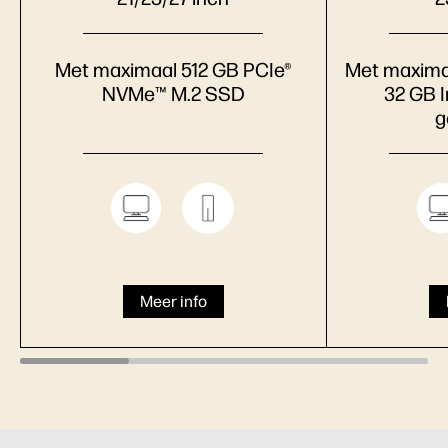
Met maximaal 512 GB PCIe®
Met maximaa
NVMe™ M.2 SSD
32 GB I
g
Meer info