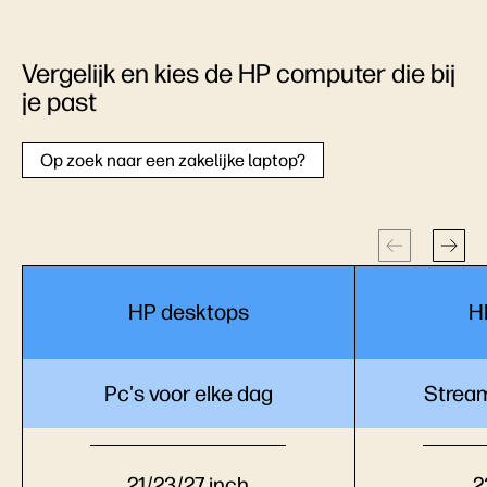
Vergelijk en kies de HP computer die bij
je past
Op zoek naar een zakelijke laptop?
HP desktops
H
Pc's voor elke dag
Strea
21/23/27 inch
2