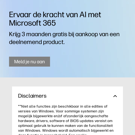
Copilot-toe
Tot 2 TB P
Tot MediaTe
Copilot-toets
Bluetooth® 5.4 draadloze kaart
HP Fast Ch
Tot Intel® W
Bluetooth® 
Meer info
Meer info
Meer info
Meer info
Koop nu
Koop nu
Koop nu
Koop nu
Meer info
Meer info
Meer info
Meer info
HP Fast Charge
5 MP IR-camera met handmatige sluiter
Bluetooth® 
5 MP IR-cam
Ervaar de kracht van AI met
Copilot-toets
5 MP IR-cam
Copilot-toe
Microsoft 365
HP Fast Charge
Copilot-toe
HP Fast Ch
HP Fast Ch
Krijg 3 maanden gratis bij aankoop van een
deelnemend product.
Meld je nu aan
Disclaimers
**Niet alle functies zijn beschikbaar in alle edities of
versies van Windows. Voor sommige systemen zijn
mogelijk bijgewerkte en/of afzonderlijk aangeschafte
hardware, drivers, software of BIOS-updates vereist om
optimaal gebruik te kunnen maken van de functionaliteit
van Windows. Windows wordt automatisch bijgewerkt en