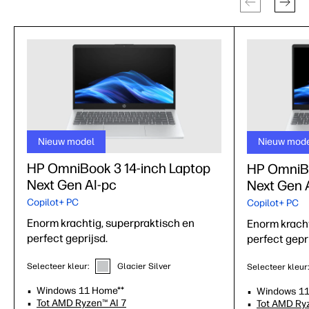
Nieuw model
Nieuw mod
HP OmniBook 3 14-inch Laptop
HP OmniBo
Next Gen AI-pc
Next Gen 
Copilot+ PC
Copilot+ PC
Enorm krachtig, superpraktisch en
Enorm kracht
perfect geprijsd.
perfect gepri
Selecteer kleur:
Glacier Silver
Selecteer kleur
Windows 11 Home**
Windows 11
Tot AMD Ryzen™ AI 7
Tot AMD Ryz