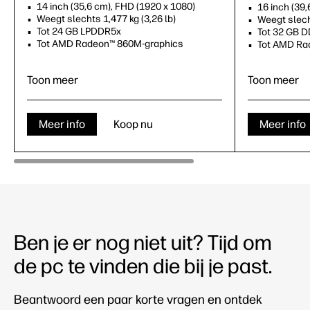
14 inch (35,6 cm), FHD (1920 x 1080)
16 inch (39
Weegt slechts 1,477 kg (3,26 lb)
Weegt slecht
Tot 24 GB LPDDR5x
Tot 32 GB 
Tot AMD Radeon™ 860M-graphics
Tot AMD Ra
Toon meer
Toon meer
Meer info
Koop nu
Meer info
Ben je er nog niet uit? Tijd om
de pc te vinden die bij je past.
Beantwoord een paar korte vragen en ontdek