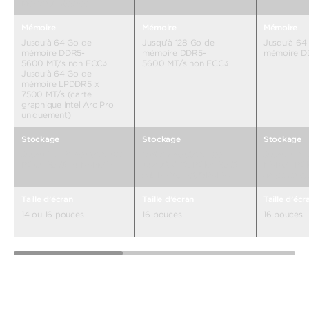
Memory intégrée
Mémoire
Mémoire
Mémoire
Jusqu’à 64
Jusqu’à 64 Go de
Jusqu’à 128 Go de
mémoire 
mémoire DDR5-
mémoire DDR5-
5600 MT/s non ECC
5600 MT/s non ECC
3
3
Jusqu’à 64 Go de
mémoire LPDDR5 x
7500 MT/s (carte
graphique Intel Arc Pro
uniquement)
Stockage
Stockage
Stockage
Jusqu’à 8 
Jusqu’à 2 To de stockage
Option de stockage
NVMe™ PCI
PCIe® Gen5 x4 NVMe™
jusqu’à 8 To PCIe® Gen5,
4
4
générati
x4, NVMe™ et OPAL2
e
4
Taille d’écr
Taille d’écran
Taille d’écran
16 pouces
14 ou 16 pouces
16 pouces