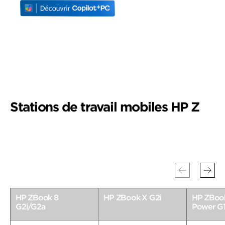
Stations de travail mobiles HP Z
HP ZBook 8
HP ZBook X G2i
HP ZBoo
G2i/G2a
Power G