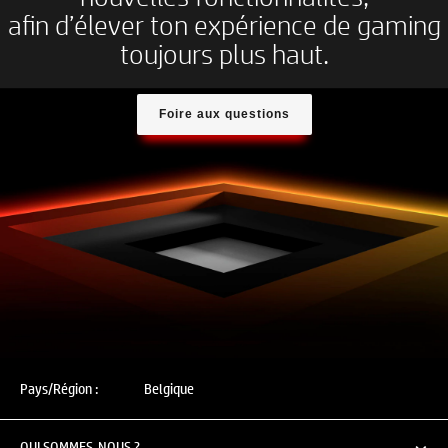
Cyberpunk 2077​
afin d’élever ton expérience de gaming
Forza Horizon 5​​
toujours plus haut.
Rainbow Six Siege​​
Pubg: Battlegrounds
Foire aux questions
Pays/Région :
Belgique
QUI SOMMES-NOUS ?