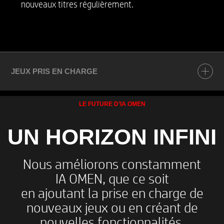
nouveaux titres régulièrement.
JEUX PRIS EN CHARGE
DISPONIBLE DÈS MAINTENANT
LE FUTURE D’IA OMEN
Counter Strike 2
UN HORIZON INFINI
BIENTÔT DISPONIBLES
Valorant​
Nous améliorons constamment
League of Legends​
IA OMEN, que ce soit
Fortnite​
en ajoutant la prise en charge de
Apex Legends​
nouveaux jeux ou en créant de
Dota 2​
nouvelles fonctionnalités,