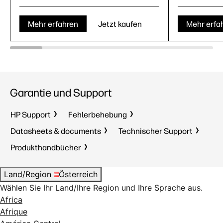
Mehr erfahren
Jetzt kaufen
Mehr erfa
Garantie und Support
HP Support
Fehlerbehebung
Datasheets & documents
Technischer Support
Produkthandbücher
Land/Region
Österreich
Wählen Sie Ihr Land/Ihre Region und Ihre Sprache aus.
Africa
Afrique