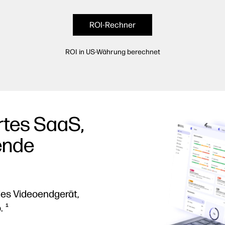
ROI-Rechner
ROI in US-Währung berechnet
rtes SaaS,
hende
des Videoendgerät,
p.
1