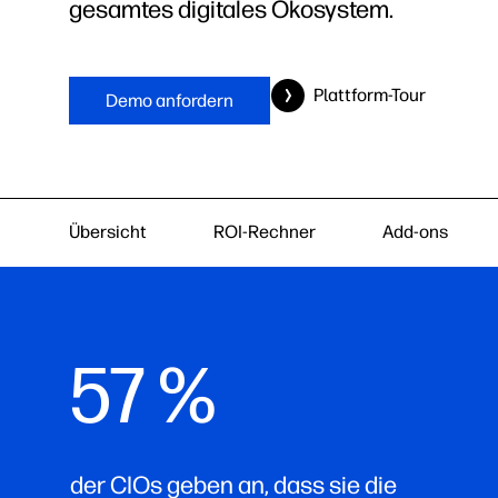
gesamtes digitales Ökosystem.
Plattform-Tour
Demo anfordern
Übersicht
ROI-Rechner
Add-ons
57 %
der CIOs geben an, dass sie die