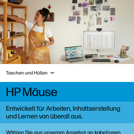
Mäuse
Tastaturen
Webcams
Heads
Taschen und Hüllen
HP Mäuse
Mäuse
Tastaturen
Entwickelt für Arbeiten, Inhaltserstellung
und Lernen von überall aus.
Webcams
Wählen Sie aus unserem Angebot an kabellosen,