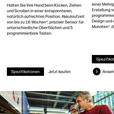
einer Mehrg
Halten Sie Ihre Hand beim Klicken, Ziehen
Erstellung v
und Scrollen in einer entspannteren,
programmie
natürlich aufrechten Position. Akkulaufzeit
Design und e
von bis zu 16 Wochen
, präziser Sensor für
1
Monaten
. 
1
unterschiedliche Oberflächen und 5
programmierbare Tasten.
Spezifika
Spezifikationen
Jetzt kaufen
Anseh