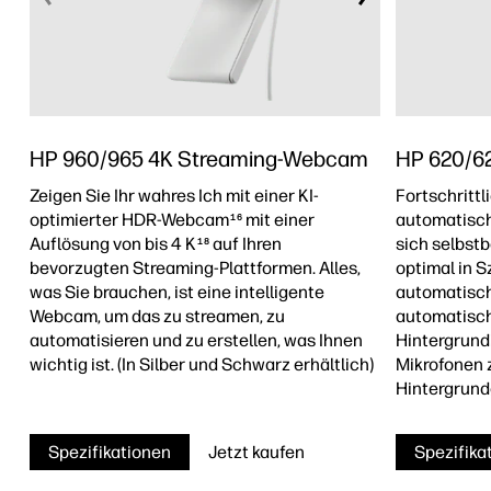
HP 960/965 4K Streaming-Webcam
HP 620/6
Zeigen Sie Ihr wahres Ich mit einer KI-
Fortschrittl
optimierter HDR-Webcam
mit einer
automatisch 
16
Auflösung von bis 4 K
auf Ihren
sich selbst
18
bevorzugten Streaming-Plattformen. Alles,
optimal in 
was Sie brauchen, ist eine intelligente
automatisch
Webcam, um das zu streamen, zu
automatisch
automatisieren und zu erstellen, was Ihnen
Hintergrund
wichtig ist. (In Silber und Schwarz erhältlich)
Mikrofonen 
Hintergrund
Spezifikationen
Jetzt kaufen
Spezifika