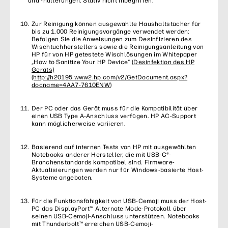
und -halterungen. Stativ nicht inbegriffen.
Zur Reinigung können ausgewählte Haushaltstücher für
bis zu 1.000 Reinigungsvorgänge verwendet werden:
Befolgen Sie die Anweisungen zum Desinfizieren des
Wischtuchherstellers sowie die Reinigungsanleitung von
HP für von HP getestete Wischlösungen im Whitepaper
„How to Sanitize Your HP Device“ (
Desinfektion des HP
Geräts)
(http://h20195.www2.hp.com/v2/GetDocument.aspx?
docname=4AA7-7610ENW
)
Der PC oder das Gerät muss für die Kompatibilität über
einen USB Type A-Anschluss verfügen. HP AC-Support
kann möglicherweise variieren.
Basierend auf internen Tests von HP mit ausgewählten
Notebooks anderer Hersteller, die mit USB-C®-
Branchenstandards kompatibel sind. Firmware-
Aktualisierungen werden nur für Windows-basierte Host-
Systeme angeboten.
Für die Funktionsfähigkeit von USB-Cemoji muss der Host-
PC das DisplayPort™ Alternate Mode-Protokoll über
seinen USB-Cemoji-Anschluss unterstützen. Notebooks
mit Thunderbolt™ erreichen USB-Cemoji-