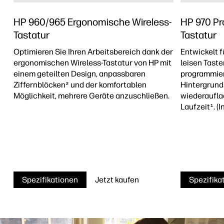
HP 960/965 Ergonomische Wireless-
HP 970 Pr
Tastatur
Tastatur
Optimieren Sie Ihren Arbeitsbereich dank der
Entwickelt f
ergonomischen Wireless-Tastatur von HP mit
leisen Taste
einem geteilten Design, anpassbaren
programmie
Ziffernblöcken
und der komfortablen
Hintergrun
2
Möglichkeit, mehrere Geräte anzuschließen.
wiederaufla
Laufzeit
. (
1
Spezifikationen
Jetzt kaufen
Spezifika