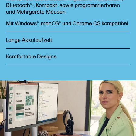
Headsets und Audio
Bluetooth®-, Kompakt- sowie programmierbaren
und Mehrgeräte-Mäusen.
Dockingstations und Hubs
Mit Windows®, macOS® und Chrome OS kompatibel
Lange Akkulaufzeit
Komfortable Designs