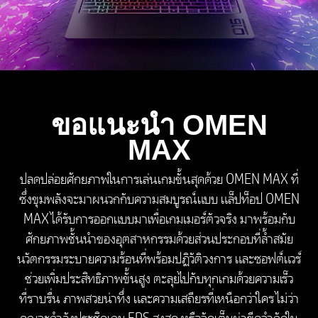
เทคโนโลยีนี้ ประสิทธิภาพและความเร็วในการประมวลผลจะ
แตกต่างกันออกไป โดยขึ้นอยู่กับปริมาณการทำงานของ
แอปพลิเคชัน และการกำหนดค่าฮาร์ดแวร์และซอฟต์แวร์
การตั้งหมายเลขของ AMD ไม่ใช่ตัวชี้วัดความเร็วในการ
ประมวลผล
*สมรรถนะสูงสุดของการเร่งความเร็วในการประมวลผลจะ
แตกต่างกันไป ทั้งนี้ขึ้นอยู่กับฮาร์ดแวร์ ซอฟต์แวร์ และการ
ขอแนะนำ OMEN
กำหนดค่าระบบโดยรวม
*คุณสมบัติและซอฟต์แวร์ที่ต้องใช้ NPU อาจต้องมีการซื้อ
MAX
ซอฟต์แวร์ การสมัครใช้งาน หรือเปิดใช้งานโดยผู้ให้บริการ
ซอฟต์แวร์หรือแพลตฟอร์ม และซอฟต์แวร์ของบุคคลที่สาม
ปลดปล่อยศักยภาพในการเล่นเกมขั้นสุดด้วย OMEN MAX ที่
อาจมีข้อกำหนดเฉพาะด้านการกำหนดค่าหรือความ
ซึ่งขุมพลังจะมาผนวกกับความสมบูรณ์แบบ แล็ปท็อป OMEN
สามารถในการใช้งานร่วมกันได้ ประสิทธิภาพการอนุมาน
MAX ได้รับการออกแบบมาเพื่อเกมเมอร์ตัวจริง มาพร้อมกับ
NPU ที่เป็นไปได้จะแตกต่างกันไปตามการใช้งาน การ
ศักยภาพชั้นนำของอุตสาหกรรมด้วยส่วนประกอบที่ล้ำสมัย
กำหนดค่า ซอฟต์แวร์ และปัจจัยอื่นๆ
นวัตกรรมระบายความร้อนที่พร้อมปฏิวัติวงการ และซอฟต์แวร์
ช่วยเพิ่มประสิทธิภาพขั้นสูง ตะลุยไปกับทุกเกมด้วยความเร็ว
ที่ราบรื่น ภาพสวยน่าทึ่ง และความเสถียรที่เหนือกว่าใคร ไม่ว่า