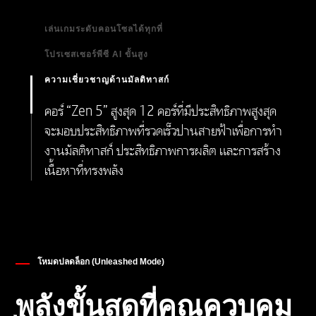
เล่นเกมระดับคอนโซลได้ทุกที่
โปรเซสเซอร์พีซี AI ขั้นสูง
สัมผัสกับการเล่นเกมในตำนานและการทำงานหลาย
อย่างพร้อมกันในทุกที่ ด้วยคอร์ที่ได้รับการพัฒนา
ความเชี่ยวชาญด้านมัลติทาสก์
ปลดล็อกสมรรถนะการเล่นเกมและการสตรีมที่ดีขึ้น
ปรับปรุงใหม่
และราบรื่นยิ่งขึ้นด้วย AI เช่น การจัดเฟรมอัตโนมัติ
คอร์ “Zen 5” สูงสุด 12 คอร์ที่มีประสิทธิภาพสูงสุด
การถ่ายโอนไปยัง NPU
จะมอบประสิทธิภาพที่รวดเร็วปานสายฟ้าเพื่อการทํา
งานมัลติทาสก์ ประสิทธิภาพการผลิต และการสร้าง
เนื้อหาที่ทรงพลัง
โหมดปลดล็อก (Unleashed Mode)
พลังขั้นสุดที่คุณควบคุม