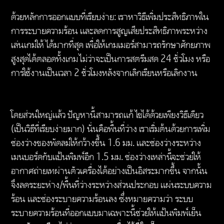
หน้า พร้อมให้บริการในประเทศที่รองรับ Wi-Fi 7 ข้อมูล
ด้วยหลักการออกแบบที่เรียบง่าย: เราหาวิธีเพิ่มประสิทธิภาพใน
จำเพาะสำหรับ 802.11BE เป็นข้อมูลจำเพาะฉบับร่างและ
การระบายความร้อน และลดการสูญเสียประสิทธิภาพระหว่าง
ยังไม่ถือว่าสิ้นสุด หากข้อมูลจำเพาะฉบับสุดท้ายแตกต่าง
เล่นเกมให้ได้มากที่สุด เพื่อให้เกมเมอร์สามารถรักษาศักยภาพ
จากข้อมูลจำเพาะฉบับร่าง อาจส่งผลต่อความสามารถของ
สูงสุดได้ตลอดทั้งเกม ไม่ว่าจะเป็นการสตรีมสด 24 ชั่วโมง หรือ
อุปกรณ์ในการสื่อสารกับอุปกรณ์ 802.11BE อื่นๆ
การใช้งานเป็นเวลา 2 ชั่วโมงหลังจากเลิกเรียนหรือเลิกงาน
*Wi-Fi 6E ต้องใช้เราเตอร์ Wi-Fi 6E ซึ่งจําหน่ายแยกต่าง
หากเพื่อทํางานในย่านความถี่ 6GHz ความพร้อมในการใช้
บริการจุดเชื่อมต่อแบบไร้สายในพื้นที่สาธารณะนั้นมีจำกัด
Wi-Fi 6E สามารถใช้งานได้กับสเปค 802.11 ซึ่งเป็นรุ่น
โดยส่วนใหญ่แล้ว ปัญหานี้สามารถแก้ไขได้ด้วยเพียงวิธีเดียว
ก่อนหน้านี้ และให้บริการในประเทศที่รองรับ 6GHz
(เป็นวิธีที่เรียบง่ายมาก) นั่นคือพื้นที่ว่าง เราเริ่มต้นด้วยการเพิ่ม
*การใช้งาน Bluetooth® 5.3 จําเป็นต้องได้รับการ
ช่องว่างของพัดลมให้กว้างขึ้น 1.6 มม. และช่องว่างระหว่าง
สนับสนุนจาก Microsoft OS/Chrome OS Bluetooth®
เมนบอร์ดกับแป้นพิมพ์อีก 1.5 มม. ช่องว่างเหล่านี้จะช่วยให้
5.3 จะทำงานในโหมด Bluetooth® 5.2 หรือต่ำกว่า
อากาศถ่ายเทผ่านตัวเครื่องได้อย่างเป็นอิสระมากขึ้น จากนั้น
จนกว่าจะได้รับการสนับสนุนจาก Microsoft OS/Chrome
จึงลดระยะห่าง/พื้นที่ว่างระหว่างส่วนประกอบ แผ่นระบบความ
OS
*การใช้งาน Bluetooth® 5.4 จําเป็นต้องได้รับการ
ร้อน และช่องระบายความร้อนลง ซึ่งหมายความว่า ระบบ
สนับสนุนจาก Microsoft OS/Chrome OS Bluetooth®
ระบายความร้อนที่ออกแบบมาเฉพาะนี้ช่วยให้แป้นพิมพ์เย็น
5.4 จะทำงานในโหมด Bluetooth® 5.3 หรือต่ำกว่า