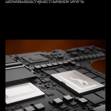
และพัดลมเงียบไม่ว่าคุณจะวางเครื่องไว้ที่ใดก็ตาม
จนกว่าจะได้รับการสนับสนุนจาก Microsoft OS/Chrome
OS
สื่อทางดิจิทัล
ไม่มี
เสียง
ปรับแต่งเสียงลำโพงคู่ด้วย HyperX พร้อมรองรับ DTSX®
Ultra และ HP Audio Boost 1.0
แป้นพิมพ์ในตัว