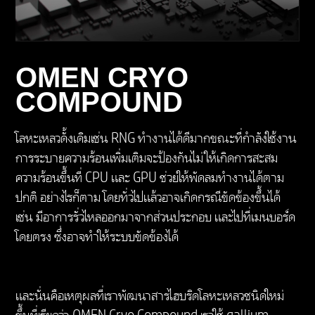
Up to Full-size, per-key RGB backlit lattice-less
keyboard with numeric keypad
OMEN CRYO
พอร์ต I/O ภายนอก
COMPOUND
2 USB Type-C® 40Gbps signaling rate (USB
โลหะเหลวดั้งเดิมเช่น RNG ทำงานได้ดีมากขณะที่กำลังใช้งาน
Power Delivery, DisplayPort™ 1.4, HP Sleep and
การระบายความร้อนเพิ่มเติมจะป้องกันไม่ให้เกิดการสะสม
Charge)
ความร้อนขึ้นที่ CPU และ GPU ช่วยให้พัดลมทำงานได้ตาม
2 USB Type-A 10Gbps signaling rate
ปกติ อย่างไรก็ตาม โดยทั่วไปแล้วอาจเกิดกรณีขัดข้องขึ้นได้
1 RJ-45 ethernet port
1 headphone/mic combo jack
เช่น มีอาการรั่วไหลออกมาจากส่วนประกอบ และไปที่เมนบอร์ด
1 AC smart pin
โดยตรง ซึ่งอาจทำให้ระบบขัดข้องได้
1 HDMI 2.1 with 8k monitor support at 60hz
*เพื่อประสิทธิภาพสูงสุดและการชาร์จแบตเตอรี่ในขณะเล่น
เกมและการเรนเดอร์ ให้ใช้อะแดปเตอร์จ่ายไฟที่มาพร้อมกับ
และนั่นคือเหตุผลที่เราพัฒนาสารไฮบริดโลหะเหลวชนิดใหม่
พีซี คุณสามารถใช้อะแดปเตอร์หรือพาวเวอร์แบงก์