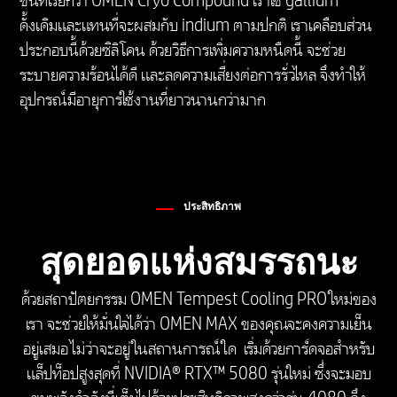
ขึ้นที่เรียกว่า OMEN Cryo Compound เราใช้ gallium
100W/20V Type-C เมื่อใช้กับงานที่ไม่ได้โหลดหนัก
ดั้งเดิมและแทนที่จะผสมกับ indium ตามปกติ เราเคลือบส่วน
การชาร์จขณะปิดระบบรองรับเฉพาะอะแดปเตอร์หรือพาว
ประกอบนี้ด้วยซิลิโคน ด้วยวิธีการเพิ่มความหนืดนี้ จะช่วย
เวอร์แบงก์ 20V Type-C
*เพื่อผลลัพธ์ที่ดีที่สุดกับ HP Sleep and Charge ให้ใช้
ระบายความร้อนได้ดี และลดความเสี่ยงต่อการรั่วไหล จึงทำให้
สายมาตรฐานโปรโตคอลการชาร์จ USB หรืออะแดปเตอร์
อุปกรณ์มีอายุการใช้งานที่ยาวนานกว่ามาก
สายเคเบิลพร้อมอุปกรณ์ภายนอก
ประสิทธิภาพ
สุดยอดแห่งสมรรถนะ
ด้วยสถาปัตยกรรม OMEN Tempest Cooling PRO ใหม่ของ
น้ำหนัก
เรา จะช่วยให้มั่นใจได้ว่า OMEN MAX ของคุณจะคงความเย็น
อยู่เสมอ ไม่ว่าจะอยู่ในสถานการณ์ใด เริ่มด้วยการ์ดจอสำหรับ
5.92 ปอนด์ / 2.68 กก.
แล็ปท็อปสูงสุดที่ NVIDIA® RTX™ 5080 รุ่นใหม่ ซึ่งจะมอบ