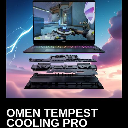
ตัวเลือกสี
Shadow Black, Ceramic White
การเชื่อมต่อแบบไร้สาย
MediaTek Wi-Fi 7 MT7925 (2x2) and Bluetooth®
5.4 wireless card or MediaTek Wi-Fi 6E MT7922
(2x2) and Bluetooth® 5.3 wireless card
*ต้องใช้บริการอินเทอร์เน็ตและจุดเชื่อมต่อแบบไร้สาย ซึ่งจัด
จำหน่ายแยกต่างหาก ความพร้อมในการใช้บริการจุดเชื่อม
ต่อแบบไร้สายในพื้นที่สาธารณะนั้นมีจำกัด ฟังก์ชันการ
ทำงานของ Wi-Fi 7 (802.11BE) ต้องใช้ระบบปฏิบัติการ
OMEN TEMPEST
Windows 11 ที่ใช้งานร่วมกันได้ โปรเซสเซอร์ที่เข้ากันได้
และเราเตอร์ Wi-Fi 7 ที่ซื้อแยกต่างหากเพื่อรองรับความ
COOLING PRO
เข้ากันได้แบบย้อนหลังกับข้อมูลจำเพาะของ 802.11 ก่อน