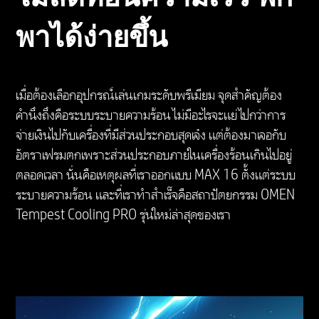
M.2 SSD
พาได้ง่ายขึ้น
ระบบปฏิบัติการ
Windows 11
เมื่อต้องเลือกอุปกรณ์เล่นเกมระดับพรีเมียม จุดสำคัญต้อง
คำนึงถึงคือระบบระบายความร้อน ไม่มีอะไรจะแย่ไปกว่าการ
จ่ายเงินไปกับเครื่องที่มีส่วนประกอบสุดเจ๋ง แต่ต้องมาเจอกับ
หน้าจอ
อัตราเฟรมตกเพราะส่วนประกอบภายในเครื่องร้อนเกินไปอยู่
Up to 40.6 cm (16") diagonal, WQXGA (2560 x
ตลอดเวลา นั่นคือเหตุผลที่เราออกแบบ MAX 16 ตั้งแต่ระบบ
1600), QHD, 60-240 Hz, 3 ms response time,
ระบายความร้อน และที่เราทำสำเร็จคือสถาปัตยกรรม OMEN
UWVA, edge-to-edge glass, micro-edge, Low
Tempest Cooling PRO รุ่นใหม่ล่าสุดของเรา
Blue Light, 500 nits,100% sRGB
รองรับอัตราการรีเฟรชแบบแปรผัน
*คุณลักษณะจำเพาะด้านประสิทธิภาพทั้งหมดเป็นข้อมูล
จำเพาะทั่วไปซึ่งมาจากผู้ผลิตชิ้นส่วนประกอบของ HP;
ประสิทธิภาพจริงอาจสูงหรือต่ำกว่า