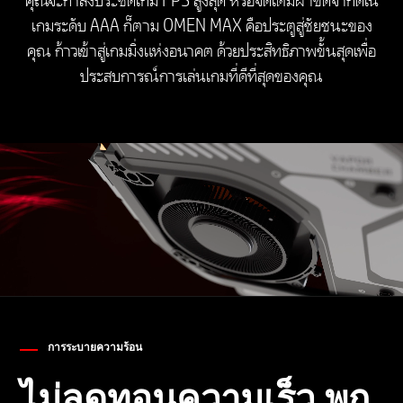
คุณจะกำลังประชิดเกม FPS สูงสุด หรือจัดเต็มผ่าขีดจำกัดใน
การ์ดจอ
เกมระดับ AAA ก็ตาม OMEN MAX คือประตูสู่ชัยชนะของ
คุณ ก้าวเข้าสู่เกมมิ่งแห่งอนาคต ด้วยประสิทธิภาพขั้นสุดเพื่อ
Up to NVIDIA® GeForce RTX™ 5080 Laptop GPU
ประสบการณ์การเล่นเกมที่ดีที่สุดของคุณ
(16 GB GDDR7 dedicated)
หน่วยความจำ
Up to 32 GB DDR5-5600 MT/s (2 x 32 GB)
ช่องเสียบการ์ดหน่วยความจำ
2
หน่วยจัดเก็บข้อมูล
การระบายความร้อน
ไม่ลดทอนความเร็ว พก
Up to 2 TB PCIe® Gen4 NVMe™ Performance