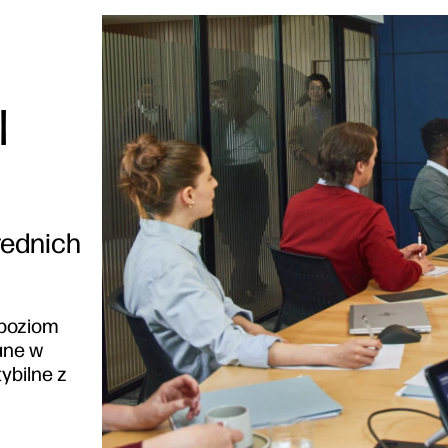
l
rednich
 poziom
ane w
ybilne z