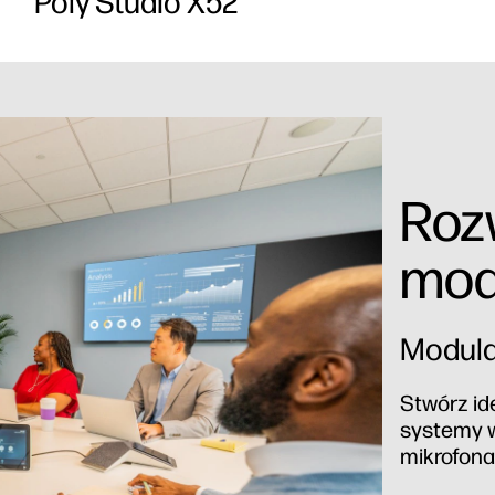
Poly Studio X52
Roz
mod
Modula
Stwórz id
systemy w
mikrofona