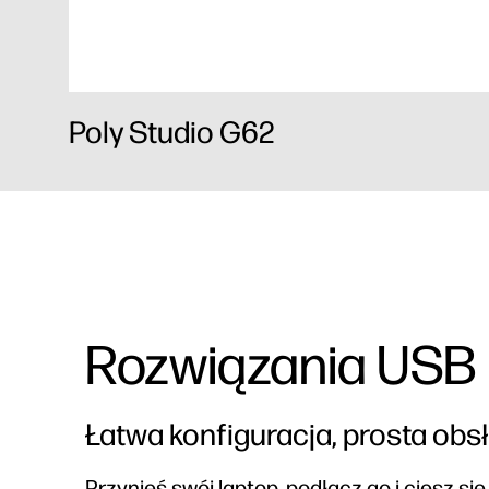
Poly Studio G62
Rozwiązania USB
Łatwa konfiguracja, prosta obs
Przynieś swój laptop, podłącz go i ciesz się