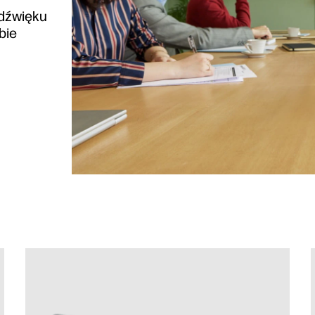
 dźwięku
bie