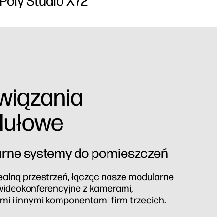
Poly Studio X72
wiązania
ułowe
rne systemy do pomieszczeń
ealną przestrzeń, łącząc nasze modularne
ideokonferencyjne z kamerami,
mi i innymi komponentami firm trzecich.