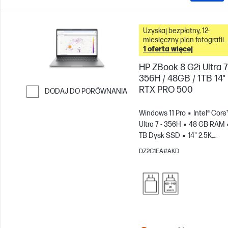
Uzyskaj bezpłatny, 12-
miesięczny plan fotografii
Adobe Creative Cloud z t
1 oferta więcej
komputerem &
HP ZBook 8 G2i Ultra 7
356H / 48GB / 1TB 14"
RTX PRO 500
DODAJ DO PORÓWNANIA
Przejdź do porównania
Windows 11 Pro
Intel® Core
Ultra 7 - 356H
48 GB RAM
TB Dysk SSD
14" 2.5K,
120Hz
NVIDIA® (6 GB)
DZ2C1EA#AKD