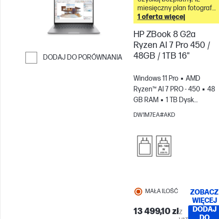
miesięczny plan fotografii
Adobe Creative Cloud z
1 oferta więcej
tym komputerem &
HP ZBook 8 G2a
Ryzen AI 7 Pro 450 /
48GB / 1TB 16"
DODAJ DO PORÓWNANIA
Przejdź do porównania
Windows 11 Pro
AMD
Ryzen™ AI 7 PRO - 450
48
GB RAM
1 TB Dysk
SSD
16" 2.5K
Karta
DW1M7EA#AKD
graficzna AMD Radeon™
860M
MAŁA ILOŚĆ
ZOBACZ
WIĘCEJ
DODAJ
13 499,10 zł
Z
DO