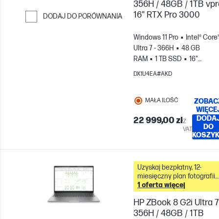
356H / 48GB / 1TB vpr
16" RTX Pro 3000
DODAJ DO PORÓWNANIA
Przejdź do porównania
Windows 11 Pro
Intel® Core
Ultra 7 - 366H
48 GB
RAM
1 TB SSD
16"
WQUXGA
NVIDIA® RTX PR
DX1U4EA#AKD
3000 Blackwell (12 GB)
MAŁA ILOŚĆ
ZOBAC
WIĘCE
DODA
22 999,00 zł
Z
DO
VAT
KOSZY
Uzyskaj bezpłatny, 12-
miesięczny plan fotografii
Adobe Creative Cloud z
1 oferta więcej
tym komputerem &
HP ZBook 8 G2i Ultra 7
356H / 48GB / 1TB