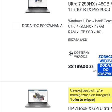
Ultra 7 255HX / 48GB /
1TB 16" RTX Pro 2000
Windows 11 Pro
Intel® Core
DODAJ DO PORÓWNANIA
Ultra 7 - 255HX
48 GB
RAM
1 TB SSD
16"
Przejdź do porównania
WUXGA
NVIDIA® RTX PRO™
E11ZREA#AKD
1000 Blackwell (8 GB)
DOSTĘPNY
ZOBAC
WKRÓTCE
WIĘCE
DODAJ
22 199,00 zł
Z
DO
VAT
KOSZYK
Uzyskaj bezpłatny, 12-
miesięczny plan fotografii
Adobe Creative Cloud z
1 oferta więcej
tym komputerem &
HP ZBook X G2i Ultra 