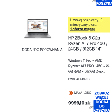
VAT
KOSZYK
Uzyskaj bezpłatny, 12-
miesięczny plan
fotografii Adobe
1 oferta więcej
Creative Cloud z tym
HP ZBook 8 G2a
komputerem &
Ryzen AI 7 Pro 450 /
24GB / 512GB 14"
DODAJ DO PORÓWNANIA
Przejdź do porównania
Windows 11 Pro
AMD
Ryzen™ AI 7 PRO - 450
24
GB RAM
512 GB Dysk
SSD
14" 2.5K,
DW0L4EA#AKD
120Hz
Karta graficzna
AMD Radeon™ 860M
MAŁA ILOŚĆ
ZOBACZ
WIĘCEJ
DODAJ
9999,10 zł
Z
DO
VAT
KOSZYKA