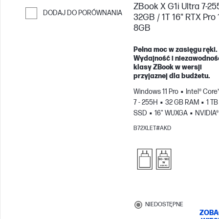
ZBook X G1i Ultra 7-25
DODAJ DO PORÓWNANIA
32GB / 1T 16" RTX Pro
8GB
Przejdź do porównania
Pełna moc w zasięgu ręki.
Wydajność i niezawodnoś
klasy ZBook w wersji
przyjaznej dla budżetu.
Windows 11 Pro
Intel® Core
7 - 255H
32 GB RAM
1 TB
SSD
16" WUXGA
NVIDIA®
PRO™ 1000 Blackwell (8 GB)
B72XLET#AKD
NIEDOSTĘPNE
ZOBA