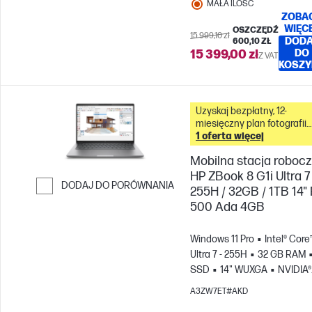
MAŁA ILOŚĆ
ZOBA
WIĘC
OSZCZĘDŹ
15 999,10 zł
DODA
600,10 ZŁ
15 399,00 zł
DO
Z VAT
KOSZY
Uzyskaj bezpłatny, 12-
miesięczny plan fotografii
Adobe Creative Cloud z t
1 oferta więcej
komputerem &
Mobilna stacja roboc
HP ZBook 8 G1i Ultra 7
DODAJ DO PORÓWNANIA
255H / 32GB / 1TB 14"
500 Ada 4GB
Przejdź do porównania
Windows 11 Pro
Intel® Core
Ultra 7 - 255H
32 GB RAM
SSD
14" WUXGA
NVIDIA®
RTX™ 500 Ada (4 GB)
A3ZW7ET#AKD