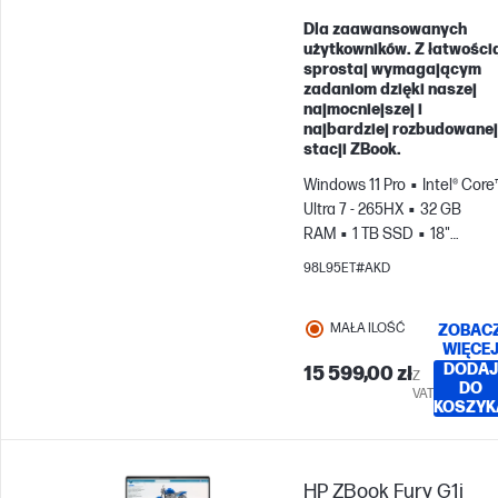
Dla zaawansowanych
użytkowników. Z łatwości
sprostaj wymagającym
zadaniom dzięki naszej
najmocniejszej i
najbardziej rozbudowanej
stacji ZBook.
Windows 11 Pro
Intel® Core
Ultra 7 - 265HX
32 GB
RAM
1 TB SSD
18"
WQXGA, 165Hz
NVIDIA® RT
98L95ET#AKD
PRO™ 1000 Blackwell (8 GB)
MAŁA ILOŚĆ
ZOBAC
WIĘCE
DODAJ
15 599,00 zł
Z
DO
VAT
KOSZYK
HP ZBook Fury G1i