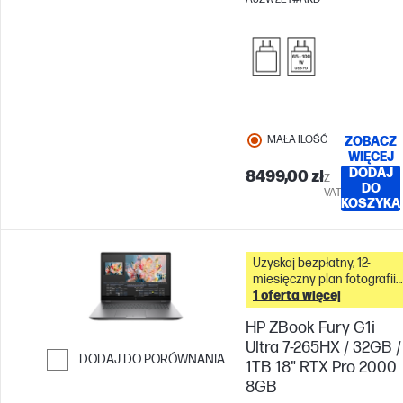
AMD Radeon™ 860M
MAŁA ILOŚĆ
ZOBACZ
WIĘCEJ
DODAJ
8499,00 zł
Z
DO
VAT
KOSZYKA
Uzyskaj bezpłatny, 12-
miesięczny plan fotografii
Adobe Creative Cloud z
1 oferta więcej
tym komputerem &
HP ZBook Fury G1i
Ultra 7-265HX / 32GB /
DODAJ DO PORÓWNANIA
1TB 18" RTX Pro 2000
8GB
Przejdź do porównania