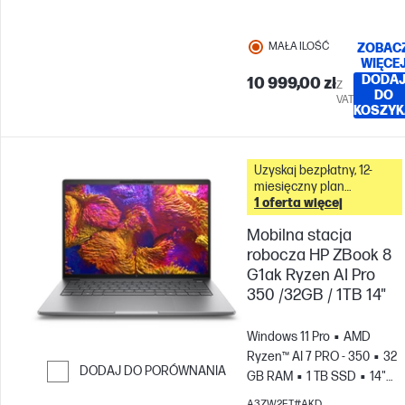
MAŁA ILOŚĆ
ZOBAC
WIĘCE
DODA
10 999,00 zł
Z
DO
VAT
KOSZYK
Uzyskaj bezpłatny, 12-
miesięczny plan
fotografii Adobe Creative
1 oferta więcej
Cloud z tym komputerem
Mobilna stacja
&
robocza HP ZBook 8
G1ak Ryzen AI Pro
350 /32GB / 1TB 14"
Windows 11 Pro
AMD
Ryzen™ AI 7 PRO - 350
32
DODAJ DO PORÓWNANIA
GB RAM
1 TB SSD
14"
WUXGA
Karta graficzna
Przejdź do porównania
A3ZW2ET#AKD