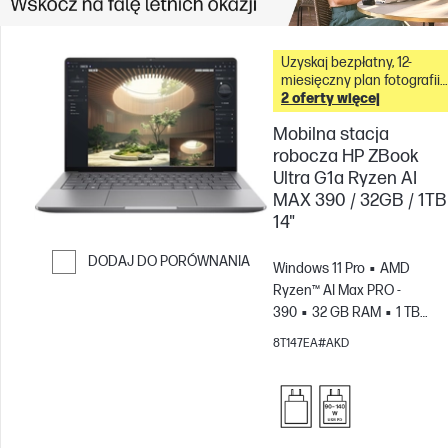
Uzyskaj bezpłatny, 12-
miesięczny plan fotografii
Adobe Creative Cloud z
2 oferty więcej
tym komputerem &
Mobilna stacja
robocza HP ZBook
Ultra G1a Ryzen AI
MAX 390 / 32GB / 1TB
14"
DODAJ DO PORÓWNANIA
Windows 11 Pro
AMD
Przejdź do porównania
Ryzen™ AI Max PRO -
390
32 GB RAM
1 TB
SSD
14" 2.8K Ekran
8T147EA#AKD
dotykowy
Karta graficzna
AMD Radeon™