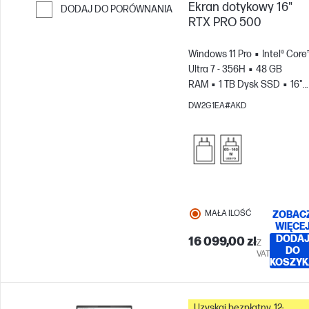
Ekran dotykowy 16"
DODAJ DO PORÓWNANIA
RTX PRO 500
Przejdź do porównania
Windows 11 Pro
Intel® Core
Ultra 7 - 356H
48 GB
RAM
1 TB Dysk SSD
16"
WUXGA Ekran
DW2G1EA#AKD
dotykowy
NVIDIA® GeForc
RTX PRO™ 500 Blackwell (6
GB)
MAŁA ILOŚĆ
ZOBAC
WIĘCE
DODA
16 099,00 zł
Z
DO
VAT
KOSZYK
Uzyskaj bezpłatny, 12-