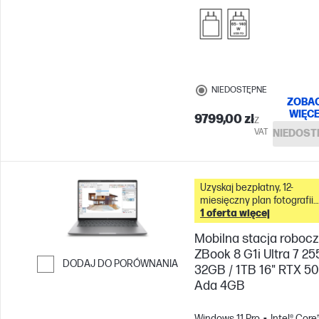
NIEDOSTĘPNE
ZOBA
WIĘC
9799,00 zł
Z
VAT
NIEDOST
Uzyskaj bezpłatny, 12-
miesięczny plan fotografii
Adobe Creative Cloud z t
1 oferta więcej
komputerem &
Mobilna stacja roboc
ZBook 8 G1i Ultra 7 25
DODAJ DO PORÓWNANIA
32GB / 1TB 16" RTX 5
Ada 4GB
Przejdź do porównania
Windows 11 Pro
Intel® Core