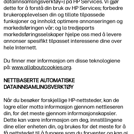
datainnsamlingsverktøy») på HP Services. Vi gjør
dette for å forstå din bruk av HP Services; forbedre
brukeropplevelsen din og tillate tilpassede
funksjoner og innhold; optimere annonseringen og
markedsføringen vår; og la tredjeparts
markedsføringsselskaper hjelpe oss med å levere
annonser spesifikt tilpasset interessene dine over
hele Internett.
Du finner mer informasjon om disse teknologiene
på:
www.allaboutcookies.org
.
NETTBASERTE AUTOMATISKE
DATAINNSAMLINGSVERKTØY
Når du besøker forskjellige HP-nettsteder, kan de
lagre eller motta informasjon gjennom nettleseren
din, for det meste gjennom informasjonskapsler.
Dette kan være informasjon om deg, innstillingene
dine eller enheten din, og brukes for det meste for å
få nettstedet til å fungere som du forventer og kan gi