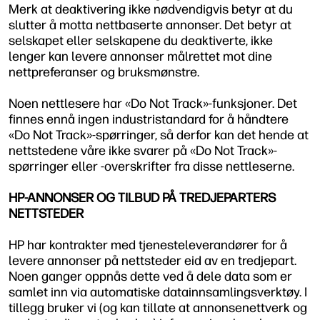
Merk at deaktivering ikke nødvendigvis betyr at du
slutter å motta nettbaserte annonser. Det betyr at
selskapet eller selskapene du deaktiverte, ikke
lenger kan levere annonser målrettet mot dine
nettpreferanser og bruksmønstre.
Noen nettlesere har «Do Not Track»-funksjoner. Det
finnes ennå ingen industristandard for å håndtere
«Do Not Track»-spørringer, så derfor kan det hende at
nettstedene våre ikke svarer på «Do Not Track»-
spørringer eller -overskrifter fra disse nettleserne.
HP-ANNONSER OG TILBUD PÅ TREDJEPARTERS
NETTSTEDER
HP har kontrakter med tjenesteleverandører for å
levere annonser på nettsteder eid av en tredjepart.
Noen ganger oppnås dette ved å dele data som er
samlet inn via automatiske datainnsamlingsverktøy. I
tillegg bruker vi (og kan tillate at annonsenettverk og