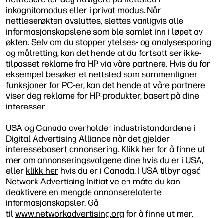
inkognitomodus eller i privat modus. Når
nettleserøkten avsluttes, slettes vanligvis alle
informasjonskapslene som ble samlet inn i løpet av
økten. Selv om du stopper ytelses- og analysesporing
og målretting, kan det hende at du fortsatt ser ikke-
tilpasset reklame fra HP via våre partnere. Hvis du for
eksempel besøker et nettsted som sammenligner
funksjoner for PC-er, kan det hende at våre partnere
viser deg reklame for HP-produkter, basert på dine
interesser.
USA og Canada overholder industristandardene i
Digital Advertising Alliance når det gjelder
interessebasert annonsering.
Klikk her
for å finne ut
mer om annonseringsvalgene dine hvis du er i USA,
eller
klikk her
hvis du er i Canada. I USA tilbyr også
Network Advertising Initiative en måte du kan
deaktivere en mengde annonserelaterte
informasjonskapsler. Gå
til
www.networkadvertising.org
for å finne ut mer.