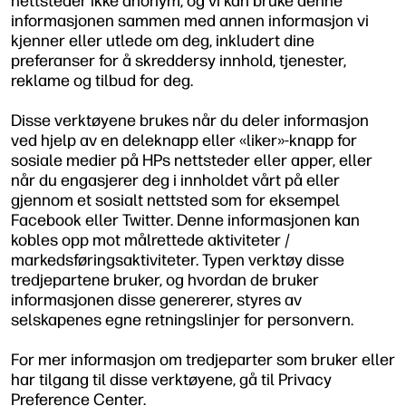
nettsteder ikke anonym, og vi kan bruke denne
informasjonen sammen med annen informasjon vi
kjenner eller utlede om deg, inkludert dine
preferanser for å skreddersy innhold, tjenester,
reklame og tilbud for deg.
Disse verktøyene brukes når du deler informasjon
ved hjelp av en deleknapp eller «liker»-knapp for
sosiale medier på HPs nettsteder eller apper, eller
når du engasjerer deg i innholdet vårt på eller
gjennom et sosialt nettsted som for eksempel
Facebook eller Twitter. Denne informasjonen kan
kobles opp mot målrettede aktiviteter /
markedsføringsaktiviteter. Typen verktøy disse
tredjepartene bruker, og hvordan de bruker
informasjonen disse genererer, styres av
selskapenes egne retningslinjer for personvern.
For mer informasjon om tredjeparter som bruker eller
har tilgang til disse verktøyene, gå til Privacy
Preference Center.