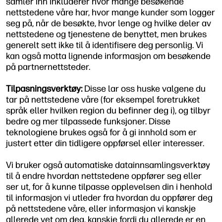
samler inn inkluderer hvor mange besøkende
nettstedene våre har, hvor mange kunder som logger
seg på, når de besøkte, hvor lenge og hvilke deler av
nettstedene og tjenestene de benyttet, men brukes
generelt sett ikke til å identifisere deg personlig. Vi
kan også motta lignende informasjon om besøkende
på partnernettsteder.
Tilpasningsverktøy:
Disse lar oss huske valgene du
tar på nettstedene våre (for eksempel foretrukket
språk eller hvilken region du befinner deg i), og tilbyr
bedre og mer tilpassede funksjoner. Disse
teknologiene brukes også for å gi innhold som er
justert etter din tidligere oppførsel eller interesser.
Vi bruker også automatiske datainnsamlingsverktøy
til å endre hvordan nettstedene oppfører seg eller
ser ut, for å kunne tilpasse opplevelsen din i henhold
til informasjon vi utleder fra hvordan du oppfører deg
på nettstedene våre, eller informasjon vi kanskje
allerede vet om deg, kanskje fordi du allerede er en