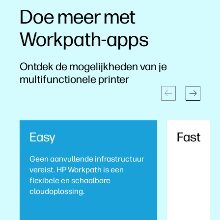
Doe meer met
Workpath-apps
Ontdek de mogelijkheden van je
multifunctionele printer
Easy
Fast
Geen aanvullende infrastructuur
Verhoog je
vereist. HP Workpath is een
productivite
flexibele en schaalbare
aantal stap
cloudoplossing.
scanworkflo
verminderen