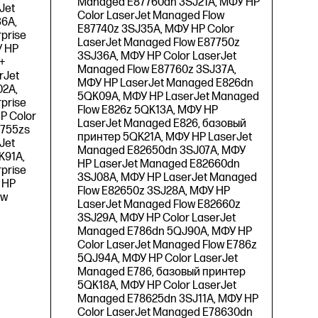
Managed E87760dn 3SJ21A, МФУ HP
Jet
Color LaserJet Managed Flow
36A,
E87740z 3SJ35A, МФУ HP Color
prise
LaserJet Managed Flow E87750z
У HP
3SJ36A, МФУ HP Color LaserJet
+
Managed Flow E87760z 3SJ37A,
rJet
МФУ HP LaserJet Managed E826dn
02A,
5QK09A, МФУ HP LaserJet Managed
prise
Flow E826z 5QK13A, МФУ HP
P Color
LaserJet Managed E826, базовый
7755zs
принтер 5QK21A, МФУ HP LaserJet
Jet
Managed E82650dn 3SJ07A, МФУ
K91A,
HP LaserJet Managed E82660dn
prise
3SJ08A, МФУ HP LaserJet Managed
 HP
Flow E82650z 3SJ28A, МФУ HP
ow
LaserJet Managed Flow E82660z
3SJ29A, МФУ HP Color LaserJet
Managed E786dn 5QJ90A, МФУ HP
Color LaserJet Managed Flow E786z
5QJ94A, МФУ HP Color LaserJet
Managed E786, базовый принтер
5QK18A, МФУ HP Color LaserJet
Managed E78625dn 3SJ11A, МФУ HP
Color LaserJet Managed E78630dn