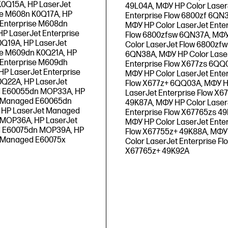
0Q15A, HP LaserJet
49L04A, МФУ HP Color Laser
se M608n K0Q17A, HP
Enterprise Flow 6800zf 6QN
 Enterprise M608dn
МФУ HP Color LaserJet Enter
HP LaserJet Enterprise
Flow 6800zfsw 6QN37A, МФ
Q19A, HP LaserJet
Color LaserJet Flow 6800zfw
se M609dn K0Q21A, HP
6QN38A, МФУ HP Color Lase
 Enterprise M609dh
Enterprise Flow X677zs 6QQ
HP LaserJet Enterprise
МФУ HP Color LaserJet Enter
Q22A, HP LaserJet
Flow X677z+ 6QQ03A, МФУ H
 E60055dn MOP33A, HP
LaserJet Enterprise Flow X6
t Managed E60065dn
49K87A, МФУ HP Color Laser
 HP LaserJet Managed
Enterprise Flow X67765zs 49
MOP36A, HP LaserJet
МФУ HP Color LaserJet Enter
 E60075dn MOP39A, HP
Flow X67755z+ 49K88A, МФУ
 Managed E60075x
Color LaserJet Enterprise Fl
X67765z+ 49K92A