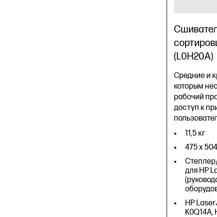
Сшивател
сортиров
(L0H20A)
Средние и 
которым не
рабочий пр
доступ к пр
пользовател
11,5 кг
475 x 504
Степлер
для HP L
(руковод
оборудо
HP Laser
K0Q14A, 