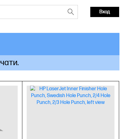
Вход
чати.