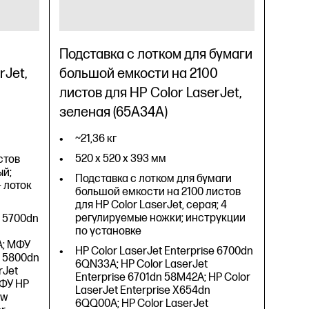
Подставка с лотком для бумаги
rJet,
большой емкости на 2100
листов для HP Color LaserJet,
зеленая (65A34A)
~21,36 кг
520 x 520 x 393 мм
стов
ый;
Подставка с лотком для бумаги
 лоток
большой емкости на 2100 листов
для HP Color LaserJet, серая; 4
регулируемые ножки; инструкции
e 5700dn
по установке
A; МФУ
HP Color LaserJet Enterprise 6700dn
e 5800dn
6QN33A; HP Color LaserJet
rJet
Enterprise 6701dn 58M42A; HP Color
МФУ HP
LaserJet Enterprise X654dn
ow
6QQ00A; HP Color LaserJet