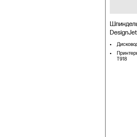
Шпиндель
DesignJet
Дисково
Принтеры
T918