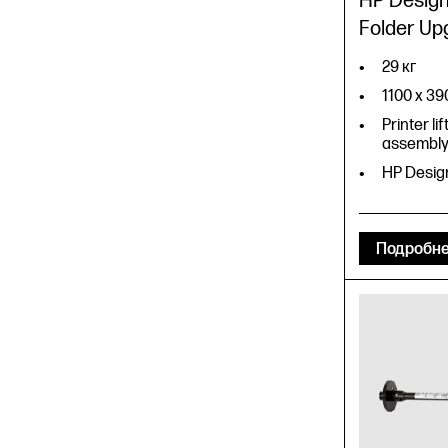
HP Desig
Folder Upg
29 кг
1100 x 3
Printer li
assembl
HP Design
Подробн