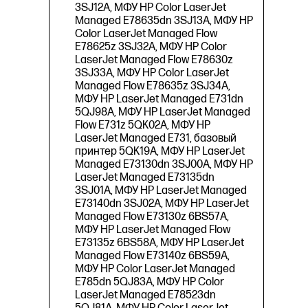
3SJ12A, МФУ HP Color LaserJet
Managed E78635dn 3SJ13A, МФУ HP
Color LaserJet Managed Flow
E78625z 3SJ32A, МФУ HP Color
LaserJet Managed Flow E78630z
3SJ33A, МФУ HP Color LaserJet
Managed Flow E78635z 3SJ34A,
МФУ HP LaserJet Managed E731dn
5QJ98A, МФУ HP LaserJet Managed
Flow E731z 5QK02A, МФУ HP
LaserJet Managed E731, базовый
принтер 5QK19A, МФУ HP LaserJet
Managed E73130dn 3SJ00A, МФУ HP
LaserJet Managed E73135dn
3SJ01A, МФУ HP LaserJet Managed
E73140dn 3SJ02A, МФУ HP LaserJet
Managed Flow E73130z 6BS57A,
МФУ HP LaserJet Managed Flow
E73135z 6BS58A, МФУ HP LaserJet
Managed Flow E73140z 6BS59A,
МФУ HP Color LaserJet Managed
E785dn 5QJ83A, МФУ HP Color
LaserJet Managed E78523dn