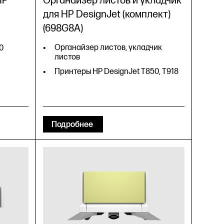
HP
Органайзер листов и укладчик
для HP DesignJet (комплект)
(698G8A)
Органайзер листов, укладчик
0
листов
Принтеры HP DesignJet T850, T918
Подробнее