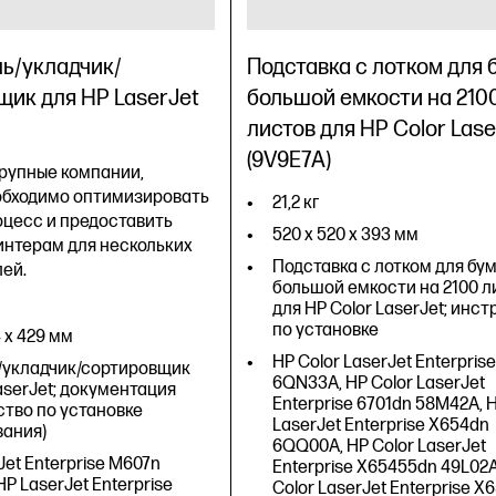
ь/укладчик/
Подставка с лотком для 
щик для HP LaserJet
большой емкости на 210
листов для HP Color Lase
(9V9E7A)
крупные компании,
обходимо оптимизировать
21,2 кг
оцесс и предоставить
520 x 520 x 393 мм
интерам для нескольких
Подставка с лотком для бу
ей.
большой емкости на 2100 л
для HP Color LaserJet; инс
по установке
 x 429 мм
HP Color LaserJet Enterpris
/укладчик/сортировщик
6QN33A, HP Color LaserJet
aserJet; документация
Enterprise 6701dn 58M42A, H
ство по установке
LaserJet Enterprise X654dn
вания)
6QQ00A, HP Color LaserJet
Jet Enterprise M607n
Enterprise X65455dn 49L02A
HP LaserJet Enterprise
Color LaserJet Enterprise 