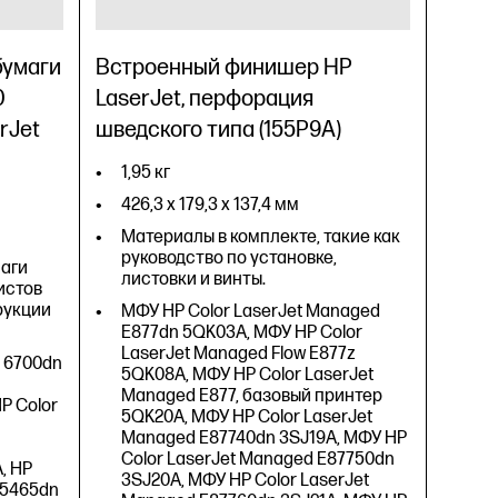
бумаги
Встроенный финишер HP
0
LaserJet, перфорация
rJet
шведского типа (155P9A)
1,95 кг
426,3 x 179,3 x 137,4 мм
Материалы в комплекте, такие как
руководство по установке,
маги
листовки и винты.
истов
трукции
МФУ HP Color LaserJet Managed
E877dn 5QK03A, МФУ HP Color
LaserJet Managed Flow E877z
e 6700dn
5QK08A, МФУ HP Color LaserJet
Managed E877, базовый принтер
P Color
5QK20A, МФУ HP Color LaserJet
Managed E87740dn 3SJ19A, МФУ HP
Color LaserJet Managed E87750dn
, HP
3SJ20A, МФУ HP Color LaserJet
X65465dn