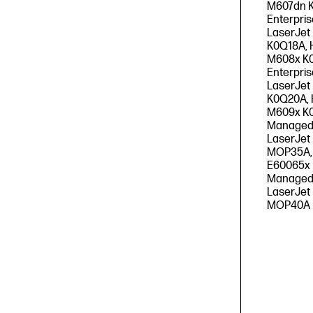
M607dn K
Enterpri
LaserJet
K0Q18A, 
M608x K0
Enterpri
LaserJet
K0Q20A, 
M609x K0
Managed
LaserJe
MOP35A,
E60065x 
Managed
LaserJet
MOP40A