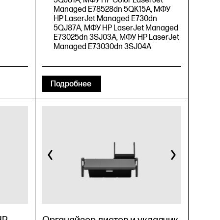
5QJ81A, МФУ HP Color LaserJet
Managed E78528dn 5QK15A, МФУ
HP LaserJet Managed E730dn
5QJ87A, МФУ HP LaserJet Managed
E73025dn 3SJ03A, МФУ HP LaserJet
Managed E73030dn 3SJ04A
Подробнее