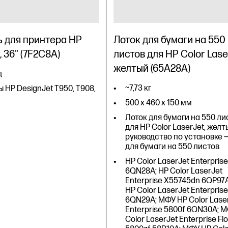
 для принтера HP
Лоток для бумаги на 550
, 36" (7F2C8A)
листов для HP Color Lase
желтый (65A28A)
д
~7,73 кг
 HP DesignJet T950, T908,
500 x 460 x 150 мм
Лоток для бумаги на 550 ли
для HP Color LaserJet, желт
руководство по установке —
для бумаги на 550 листов
HP Color LaserJet Enterpris
6QN28A; HP Color LaserJet
Enterprise X55745dn 6QP97
HP Color LaserJet Enterpris
6QN29A; МФУ HP Color Lase
Enterprise 5800f 6QN30A; 
Color LaserJet Enterprise Fl