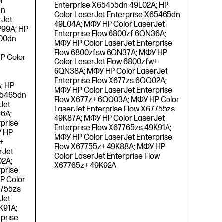
r
Enterprise X65455dn 49L02A; HP
dn
Color LaserJet Enterprise X65465dn
rJet
49L04A; МФУ HP Color LaserJet
P99A; HP
Enterprise Flow 6800zf 6QN36A;
700dn
МФУ HP Color LaserJet Enterprise
Flow 6800zfsw 6QN37A; МФУ HP
P Color
Color LaserJet Flow 6800zfw+
6QN38A; МФУ HP Color LaserJet
Enterprise Flow X677zs 6QQ02A;
; HP
МФУ HP Color LaserJet Enterprise
X65465dn
Flow X677z+ 6QQ03A; МФУ HP Color
Jet
LaserJet Enterprise Flow X67755zs
36A;
49K87A; МФУ HP Color LaserJet
prise
Enterprise Flow X67765zs 49K91A;
У HP
МФУ HP Color LaserJet Enterprise
+
Flow X67755z+ 49K88A; МФУ HP
rJet
Color LaserJet Enterprise Flow
02A;
X67765z+ 49K92A
prise
P Color
7755zs
Jet
K91A;
prise