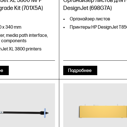
nJet XL 3800 MFP
Органайзер листов для 
rade Kit (701X5A)
DesignJet (698G7A)
Органайзер листов
90 x 340 mm
Принтеры HP DesignJet T85
fter, media path interface,
y components
Jet XL 3800 printers
ее
Подробнее