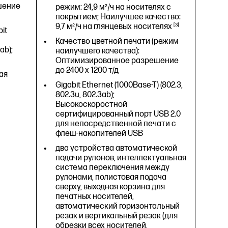
льный
автоматический горизонтальный
шение
режим: 24,9 м²/ч на носителях с
резак
покрытием; Наилучшее качество:
9,7 м²/ч на глянцевых
носителях
3
(в
<35 Вт (при печати), <5,6 Вт (в
bit
(в
режиме готовности), <2,1 Вт (в
Качество цветной печати (режим
спящем режиме), <0,2 Вт (в
ab);
наилучшего качества):
выключенном состоянии)
Оптимизированное разрешение
до 2400 x 1200 т/д
ть HP
Термальная струйная печать HP
ая
Gigabit Ethernet (1000Base-T) (802.3,
1013 x 605 x 932 мм
802.3u, 802.3ab);
Высокоскоростной
сертифицированный порт USB 2.0
для непосредственной печати с
флеш-накопителей USB
два устройства автоматической
подачи рулонов, интеллектуальная
система переключения между
рулонами, полистовая подача
сверху, выходная корзина для
печатных носителей,
автоматический горизонтальный
резак и вертикальный резак (для
26
с/A1
1
обрезки всех носителей,