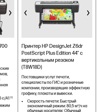
р
Скорость печати: 30 сек/стр
(формат A1), 76 отпечатков
1700
Принтер HP DesignJet Z6dr
формата A1 в
час
2
PostScript Plus Edition 44" с
режим
Качество цветной печати (режим
вертикальным резаком
наилучшего качества):
шение
Оптимизированное разрешение
(T8W18D)
еские
до 2400 x 1200 т/д
мов,
Поставщики услуг печати,
,
Gigabit Ethernet (1000Base-T),
я
специалисты по ГИС и розничные
2.0, Wi-
высокоскоростной порт USB 2.0, Wi-
нная
Fi 802.11a/b/g/n, Wi-Fi Direct
компании, производящие эффектную
графику, плакаты и вывески.
я
Полистная подача, рулонная
26
с/A1
1
подача, устройство
Скорость печати: Быстрый
тов,
автоматической подачи листов,
режим
экономичный режим: 80,5 м²/ч на
алов,
лоток для печатных материалов,
обычных носителях; Обычный