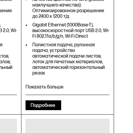
наилучшего качества):
шение
Оптимизированное разрешение
до 2400 x 1200 т/д
,
Gigabit Ethernet (1000Base-T),
2.0, Wi-
высокоскоростной порт USB 2.0, Wi-
Fi 802.11a/b/g/n, Wi-Fi Direct
я
Полистная подача, рулонная
подача, устройство
тов,
автоматической подачи листов,
алов,
лоток для печатных материалов,
льный
автоматический горизонтальный
резак
Показать больше
Подробнее