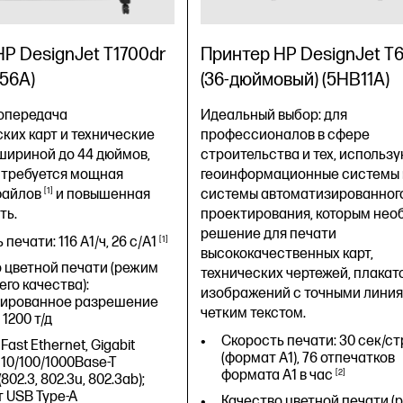
P DesignJet T1700dr
Принтер HP DesignJet T
B56A)
(36-дюймовый) (5HB11A)
топередача
Идеальный выбор: для
ких карт и технические
профессионалов в сфере
шириной до 44 дюймов,
строительства и тех, использ
 требуется мощная
геоинформационные системы 
1
файлов
и повышенная
системы автоматизированног
ть.
проектирования, которым нео
решение для печати
печати: 116 A1/ч, 26
с/A1
1
высококачественных карт,
 цветной печати (режим
технических чертежей, плакат
го качества):
изображений с точными линия
ированное разрешение
четким текстом.
 1200 т/д
Скорость печати: 30 сек/ст
 Fast Ethernet, Gigabit
(формат A1), 76 отпечатков
 10/100/1000Base-T
формата A1 в
час
2
(802.3, 802.3u, 802.3ab);
т USB Type-A
Качество цветной печати (