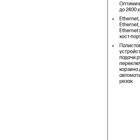
Оптимиз
до 2400 x
Ethernet,
Ethernet,
Ethernet 
хост-пор
Полистов
устройс
подачи р
переклю
корзина 
автомат
резак