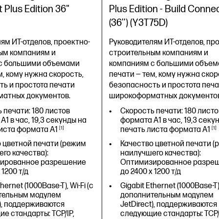
ессором) (в спящем
 Plus Edition 36"
Plus Edition - Build Conne
0,1 Вт (в выключенном
(36’’) (Y3T75D)
и)
ая струйная печать HP
ям ИТ-отделов, проектно-
Руководителям ИТ-отделов, пр
ым компаниям и
строительным компаниям и
5 x 998 мм
с большими объемами
компаниям с большими объе
м, кому нужна скорость,
печати — тем, кому нужна скор
ь и простота печати
безопасность и простота печ
атных документов.
широкоформатных документов
 печати: 180 листов
Скорость печати: 180 листо
A1 в час, 19,3 секунды на
формата A1 в час, 19,3 секу
листа формата
A1
1
печать листа формата
A1
1
 цветной печати (режим
Качество цветной печати (
го качества):
наилучшего качества):
ированное разрешение
Оптимизированное разре
 1200 т/д
до 2400 x 1200 т/д
hernet (1000Base-T), Wi-Fi (с
Gigabit Ethernet (1000Base-T),
тельным модулем
дополнительным модулем
t), поддерживаются
JetDirect), поддерживаются
е стандарты: TCP/IP,
следующие стандарты: TCP/