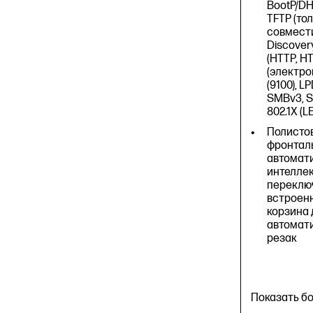
BootP/DH
TFTP (толь
совмести
Discover
(HTTP, H
(электро
(9100), LP
SMBv3, S
802.1X (L
Полистов
фронталь
автомати
интелле
переклю
встроен
корзина 
автомат
резак
Показать б