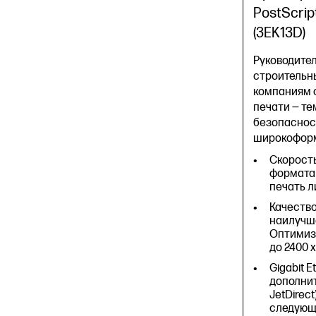
препроц
PostScript
режиме) 
(3EK13D)
состояни
Термальн
Руководител
строительн
1802 x 69
компаниям 
печати — те
безопасност
широкоформ
Скорость
формата 
печать 
Качество
наилучше
Оптимиз
до 2400 x
Gigabit Et
дополни
JetDirec
следующи