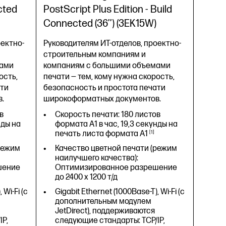
наилучшего качества):
cted
PostScript Plus Edition - Build
Оптимизированное разрешение
Connected (36’’) (3EK15W)
до 2400 x 1200 т/д
Gigabit Ethernet (1000Base-T) (802.3,
оектно-
Руководителям ИТ-отделов, проектно-
802.3u, 802.3ab);
строительным компаниям и
Высокоскоростной
мами
компаниям с большими объемами
сертифицированный порт USB 2.0
ость,
печати — тем, кому нужна скорость,
для непосредственной печати с
флеш-накопителей USB
ати
безопасность и простота печати
.
широкоформатных документов.
два устройства автоматической
подачи рулонов, интеллектуальная
в
Скорость печати: 180 листов
система переключения между
нды на
формата A1 в час, 19,3 секунды на
рулонами, полистовая подача
печать листа формата
A1
1
сверху, выходная корзина для
режим
Качество цветной печати (режим
печатных носителей,
наилучшего качества):
автоматический горизонтальный
шение
Оптимизированное разрешение
резак и вертикальный резак (для
до 2400 x 1200 т/д
обрезки всех носителей,
отвечающих требованиям
 Wi-Fi (с
Gigabit Ethernet (1000Base-T), Wi-Fi (с
принтеров HP серии Z, в том числе
дополнительным модулем
большинства холстов)
JetDirect), поддерживаются
IP,
следующие стандарты: TCP/IP,
< 100 Вт (печать); < 32 Вт (режим