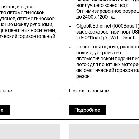
наилучшего качества):
ая подача, два
Оптимизированное разре
тва автоматической
до 2400 x 1200 т/д
улонов, автоматическое
чение между рулонами,
Gigabit Ethernet (1000Base-T)
для печатных носителей,
высокоскоростной порт USB 
ический горизонтальный
Fi 802.11a/b/g/n, Wi-Fi Direct
Полистная подача, рулонна
подача, устройство
автоматической подачи лис
лоток для печатных матери
автоматический горизонта
резак
ольше
Показать больше
1
ее
Подробнее
печати: 116 A1/ч, 26
с/A1
1
 цветной печати (режим
го качества):