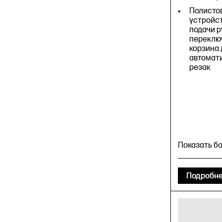
Полистов
устройс
подачи р
переклю
корзина 
автомат
резак
Показать б
Подробн
Скорость 
Качество
наилучше