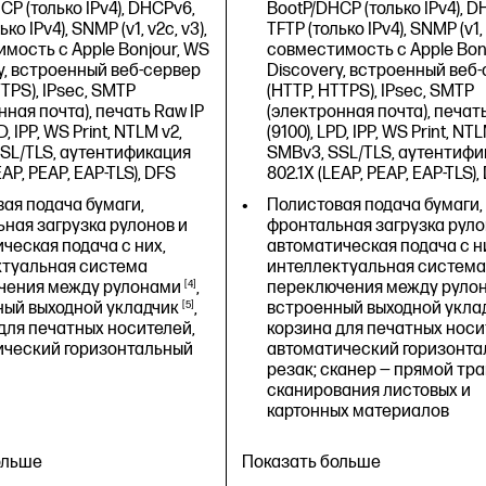
CP (только IPv4), DHCPv6,
BootP/DHCP (только IPv4), D
ко IPv4), SNMP (v1, v2c, v3),
TFTP (только IPv4), SNMP (v1, 
мость с Apple Bonjour, WS
совместимость с Apple Bon
y, встроенный веб-сервер
Discovery, встроенный веб
TTPS), IPsec, SMTP
(HTTP, HTTPS), IPsec, SMTP
нная почта), печать Raw IP
(электронная почта), печать
D, IPP, WS Print, NTLM v2,
(9100), LPD, IPP, WS Print, NTL
SL/TLS, аутентификация
SMBv3, SSL/TLS, аутентифи
EAP, PEAP, EAP-TLS), DFS
802.1X (LEAP, PEAP, EAP-TLS),
ая подача бумаги,
Полистовая подача бумаги,
ная загрузка рулонов и
фронтальная загрузка руло
ческая подача с них,
автоматическая подача с н
ктуальная система
интеллектуальная система
чения между
рулонами
4
,
переключения между
руло
ный выходной
укладчик
5
,
встроенный выходной
укла
для печатных носителей,
корзина для печатных носи
ический горизонтальный
автоматический горизонта
резак; сканер — прямой тра
сканирования листовых и
картонных материалов
ольше
Показать больше