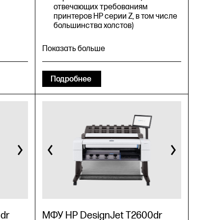
режим
отвечающих требованиям
принтеров HP серии Z, в том числе
шение
большинства холстов)
Показать больше
bit
ab);
Подробнее
ая
24 Вт (в
(< 6,5
ым
м
Скорость печати: Быстрый
ном
экономичный режим: 80,5 м²/ч на
обычных носителях; Обычный
режим: 24,9 м²/ч на носителях с
ть HP
покрытием; Наилучшее качество:
9,7 м²/ч на глянцевых
носителях
3
dr
МФУ HP DesignJet T2600dr
Качество цветной печати (режим