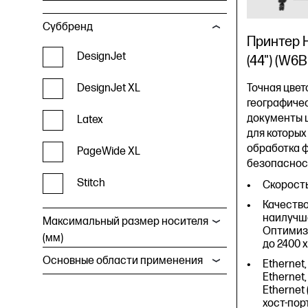
Суббренд
Принтер H
DesignJet
(44") (W6
DesignJet XL
Точная цве
географичес
документы 
Latex
для которых
обработка
PageWide XL
безопаснос
Stitch
Скорость 
Качество
наилучше
Максимальный размер носителя
Оптимиз
(мм)
до 2400 x
Основные области применения
Ethernet,
Ethernet,
Ethernet 
хост-пор