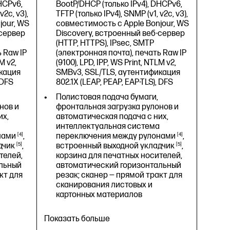
HCPv6,
BootP/DHCP (только IPv4), DHCPv6,
готовности); < 6,5 Вт (спящий
v2c, v3),
TFTP (только IPv4), SNMP (v1, v2c, v3),
режим); 0,1 Вт (выключен)
jour, WS
совместимость с Apple Bonjour, WS
Термальная струйная печать HP
-сервер
Discovery, встроенный веб-сервер
(HTTP, HTTPS), IPsec, SMTP
1802 x 695 x 998 мм
 Raw IP
(электронная почта), печать Raw IP
M v2,
(9100), LPD, IPP, WS Print, NTLM v2,
кация
SMBv3, SSL/TLS, аутентификация
 DFS
802.1X (LEAP, PEAP, EAP-TLS), DFS
Полистовая подача бумаги,
нов и
фронтальная загрузка рулонов и
их,
автоматическая подача с них,
интеллектуальная система
нами
4
,
переключения между
рулонами
4
,
дчик
5
,
встроенный выходной
укладчик
5
,
телей,
корзина для печатных носителей,
льный
автоматический горизонтальный
кт для
резак; сканер — прямой тракт для
сканирования листовых и
картонных материалов
Показать больше