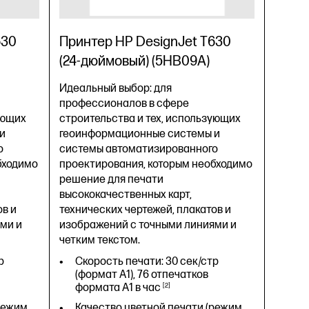
630
Принтер HP DesignJet T630
(24-дюймовый) (5HB09A)
Идеальный выбор: для
профессионалов в сфере
ующих
строительства и тех, использующих
и
геоинформационные системы и
о
системы автоматизированного
бходимо
проектирования, которым необходимо
решение для печати
высококачественных карт,
ов и
технических чертежей, плакатов и
ми и
изображений с точными линиями и
четким текстом.
р
Скорость печати: 30 сек/стр
(формат A1), 76 отпечатков
формата A1 в
час
2
режим
Качество цветной печати (режим