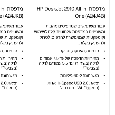
מדפסת HP DeskJet 2910 All-in-
מדפס
e (A24JKB)
One (A24J4B)
עבור משתמשים שמדפיסים מהבית
עבור משתמשי
ומעוניינים במדפסת אלחוטית, קלה לשימוש
ומעוניינים במ
וקומפקטית, שמאפשרת להדפיס, לסרוק
וקומפקטית, ש
ולהעתיק בקלות.
ולהעתיק בקלו
הדפסה, העתקה, סריקה
הדפסה, הע
מהירויות הדפסה של עד 7.5 עמודים
לדקה (בשחור) ועד 5.5 עמודים לדקה
לדקה (בשחור) ועד 5
(בצבע)
7
(בצבע)
7
מגש הזנה ל-‏60 גיליונות
מגש הזנה ל-‏60 גיליו
יציאת Hi-Speed USB 2.0 אחת
(התקן); Wi-Fi בפס כפול
(התקן); Wi-Fi בפס כפול