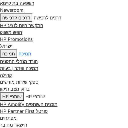
השפעה בת קיימא
Newsroom
דרכים לרכישה
דרכים לרכישה
התקשר היום לנציג HP
חפש משווק
HP Promotions
ישראל
תמיכה
תמיכה
הורד מנהלי התקנים
תמיכה ופתרון בעיות
קהילה
ספקי שירות מורשים
בדוק מצב תיקון
שותפי HP
שותפי HP
תוכנית השותפים HP Amplify
פורטל HP Partner First
מפתחים
הישאר מחובר