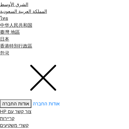
الشرق الأوسط
المملكة العربية السعودية
ไทย
中华人民共和国
臺灣 地區
日本
香港特別行政區
한국
אודות החברה
אודות החברה
צור קשר עם ‏HP
קריירות
קשרי משקיעים