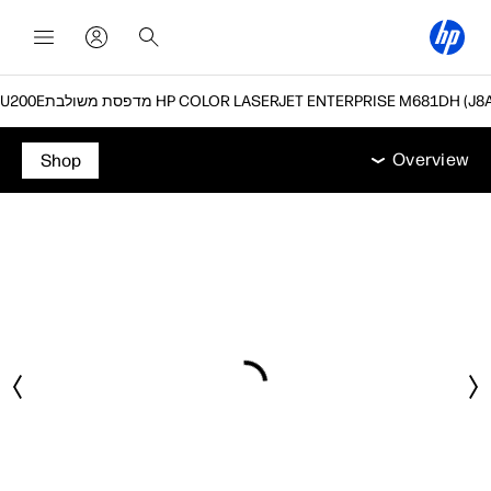
משולבת HP COLOR LASERJET ENTERPRISE M681DH‎ (J8A10A)
Overview
מאפיינים
מפרט טכני
אביזרים
תמיכה
Overview
Shop
Overview
מאפיינים
מפרט טכני
אביזרים
תמיכה