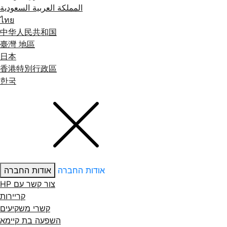
المملكة العربية السعودية
ไทย
中华人民共和国
臺灣 地區
日本
香港特別行政區
한국
אודות החברה
אודות החברה
צור קשר עם ‏HP
קריירות
קשרי משקיעים
השפעה בת קיימא