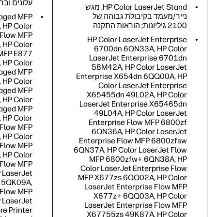
עלונים וברג
HP Color LaserJet Stand, מגש
נייר/מעמד בקיבולת גבוהה של
naged MFP
2100 גיליונות; הוראות התקנה
 HP Color
 Flow MFP
HP Color LaserJet Enterprise
 HP Color
6700dn 6QN33A, HP Color
 MFP E877
LaserJet Enterprise 6701dn
 HP Color
58M42A, HP Color LaserJet
naged MFP
Enterprise X654dn 6QQ00A, HP
 HP Color
Color LaserJet Enterprise
naged MFP
X65455dn 49L02A, HP Color
 HP Color
LaserJet Enterprise X65465dn
naged MFP
49L04A, HP Color LaserJet
 HP Color
Enterprise Flow MFP 6800zf
 Flow MFP
6QN36A, HP Color LaserJet
 HP Color
Enterprise Flow MFP 6800zfsw
 Flow MFP
6QN37A, HP Color LaserJet Flow
 HP Color
MFP 6800zfw+ 6QN38A, HP
 Flow MFP
Color LaserJet Enterprise Flow
 LaserJet
MFP X677zs 6QQ02A, HP Color
 5QK09A,
LaserJet Enterprise Flow MFP
 Flow MFP
X677z+ 6QQ03A, HP Color
 LaserJet
LaserJet Enterprise Flow MFP
e Printer
X67755zs 49K87A, HP Color