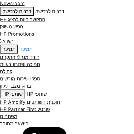
Newsroom
דרכים לרכישה
דרכים לרכישה
התקשר היום לנציג HP
חפש משווק
HP Promotions
ישראל
תמיכה
תמיכה
הורד מנהלי התקנים
תמיכה ופתרון בעיות
קהילה
ספקי שירות מורשים
בדוק מצב תיקון
שותפי HP
שותפי HP
תוכנית השותפים HP Amplify
פורטל HP Partner First
מפתחים
הישאר מחובר