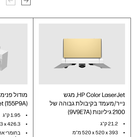
HP Color LaserJet, מגש
מודול פנימי
נייר/מעמד בקיבולת גבוהה של
t (155P9A)
2100 גיליונות (9V9E7A)
1.95 ק"ג
21.2 ק"ג
79.3 x 426.3
‎520 x 520 x 393 מ"מ
בחומרי ארי