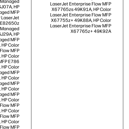
t Managed
LaserJet Enterprise Flow MFP
J07A, HP
X67765zs 49K91A, HP Color
naged MFP
LaserJet Enterprise Flow MFP
 LaserJet
X67755z+ 49K88A, HP Color
 E82650z
LaserJet Enterprise Flow MFP
t Managed
‎X67765z‎+ ‎49K92A
SJ29A, HP
naged MFP
 HP Color
 Flow MFP
 HP Color
 MFP E786
 HP Color
naged MFP
 HP Color
naged MFP
 HP Color
naged MFP
 HP Color
 Flow MFP
 HP Color
 Flow MFP
 HP Color
 Flow MFP