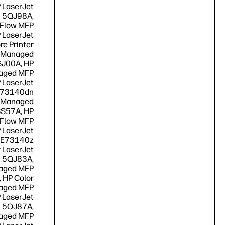
 LaserJet
 5QJ98A,
 Flow MFP
 LaserJet
e Printer
t Managed
J00A, HP
naged MFP
 LaserJet
E73140dn
t Managed
S57A, HP
 Flow MFP
 LaserJet
 E73140z
 LaserJet
 5QJ83A,
naged MFP
 HP Color
naged MFP
 LaserJet
 5QJ87A,
naged MFP