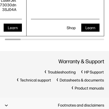
 LaserJet
E73030dn
3SJ04A
Learn
Shop
Learn
Warranty & Support
Troubleshooting
HP Support
Technical support
Datasheets & documents
Product manuals
Footnotes and disclaimers