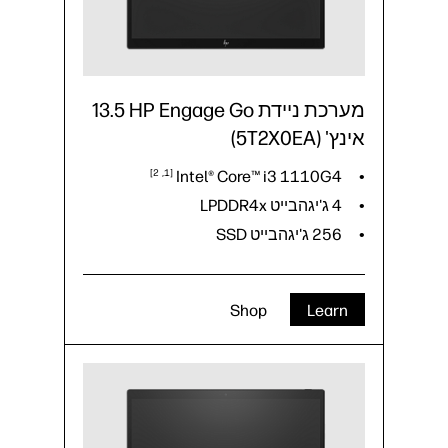
מערכת ניידת HP Engage Go‏ 13.5
אינץ' (5T2X0EA)
2
1
Intel® Core™ i3
1110G4
4 ג'יגהבייט LPDDR4x
256 ג'יגהבייט SSD
Shop
Learn