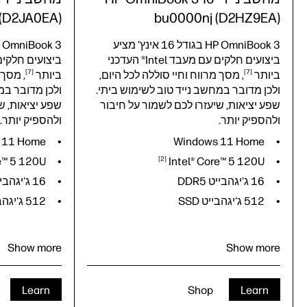
 (D2JA0EA)
bu0000nj (D2HZ9EA)
HP OmniBook 3 בגודל 16 אינץ' מציע
ביצועים חלקים עם מעבד Intel® העדכני
ביצועים חלקים עם מעב
7
7
ביותר
, מסך מרווח וחיי סוללה לכל היום,
ביותר
, מסך 
ולכן מדובר במחשב נייד טוב לשימוש ביתי.
ולכן מדובר במ
שפע יציאות, שיעזרו לכם לשמור על חיבור
שפע יציאות, ש
ולהספיק יותר.
ולהספיק יותר.
 11 Home
Windows 11 Home
e™ 5
120U
2
Intel® Core™ 5
120U
16 ג'יגהבייט DDR5
16 ג'יגהבייט DDR5
512 ג'יגהבייט SSD
512 ג'יגהבייט SSD
Show more
Show more
Learn
Shop
Learn
7
7