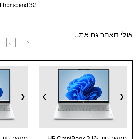
 Transcend 32
אולי תאהב גם את...
מחשב נייד HP OmniBook 3 16-