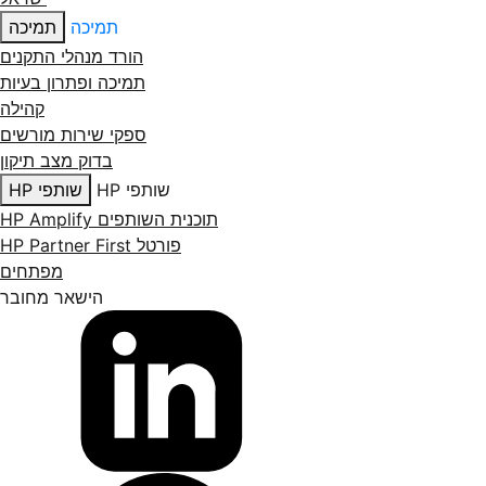
תמיכה
תמיכה
הורד מנהלי התקנים
תמיכה ופתרון בעיות
קהילה
ספקי שירות מורשים
בדוק מצב תיקון
שותפי HP
שותפי HP
תוכנית השותפים HP Amplify
פורטל HP Partner First
מפתחים
הישאר מחובר