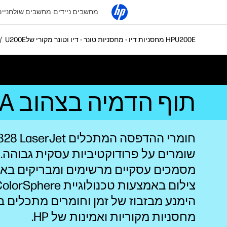
מחשבים ניידים
מחשבים שולחניים
מחסניות דיו - מחסניות טונר - דיו וטונר מקורי של HP
תוף הדמיה בצהוב HP 828A למדפסות LaserJet‏ (CF364A)
חומרי ההדפסה המתכלים aserJet
שומרים על פרודוקטיביות עסקית גבוהה.
מסמכים עסקיים מרשימים ומבריקים באי
הימנע מבזבוז של זמן וחומרים מתכלים 
מחסניות מקוריות ואמינות של HP‏.