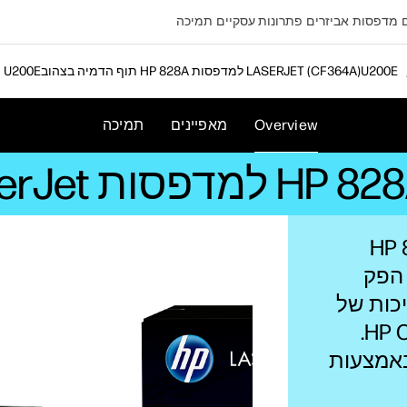
מדפסות
אביזרים
פתרונות עסקיים
תמיכה
תוף הדמיה בצהוב HP 828A למדפסות LASERJET‏ (CF364A)
Overview
מאפיינים
תמיכה
HP 828 L
 הפק
כות של
צילום באמצעות טכנולוגיית ‏HP ColorSphere.
באמצעות