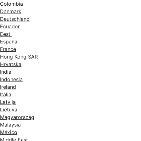
Colombia
Danmark
Deutschland
Ecuador
Eesti
España
France
Hong Kong SAR
Hrvatska
India
Indonesia
Ireland
Italia
Latvija
Lietuva
Magyarország
Malaysia
México
Middle East