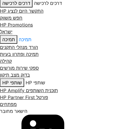
דרכים לרכישה
דרכים לרכישה
התקשר היום לנציג HP
חפש משווק
HP Promotions
ישראל
תמיכה
תמיכה
הורד מנהלי התקנים
תמיכה ופתרון בעיות
קהילה
ספקי שירות מורשים
בדוק מצב תיקון
שותפי HP
שותפי HP
תוכנית השותפים HP Amplify
פורטל HP Partner First
מפתחים
הישאר מחובר