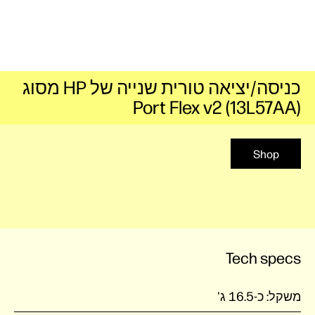
כניסה/יציאה טורית שנייה של HP מסוג
Port Flex v2‎ (13L57AA)
Shop
Tech specs
משקל:
כ-16.5 ג'