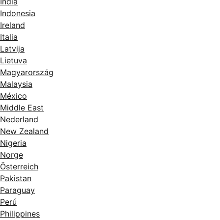
India
Indonesia
Ireland
Italia
Latvija
Lietuva
Magyarország
Malaysia
México
Middle East
Nederland
New Zealand
Nigeria
Norge
Österreich
Pakistan
Paraguay
Perú
Philippines