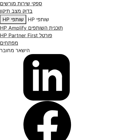
ספקי שירות מורשים
בדוק מצב תיקון
שותפי HP
שותפי HP
תוכנית השותפים HP Amplify
פורטל HP Partner First
מפתחים
הישאר מחובר