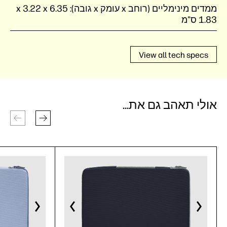
ממדים מינימליים (רוחב x עומק x גובה):
‎6.35 ‏x ‏3.22 x
View all tech specs
אולי תאהב גם את...