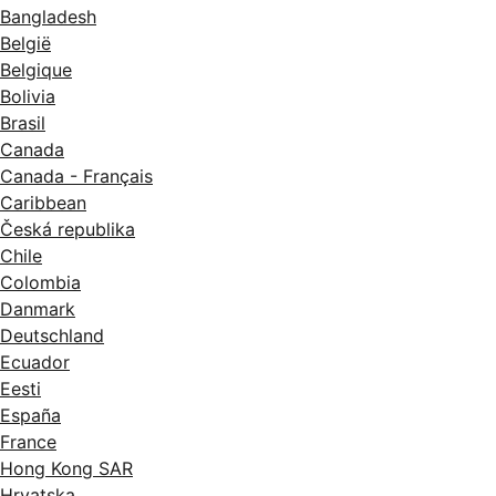
Bangladesh
België
Belgique
Bolivia
Brasil
Canada
Canada - Français
Caribbean
Česká republika
Chile
Colombia
Danmark
Deutschland
Ecuador
Eesti
España
France
Hong Kong SAR
Hrvatska