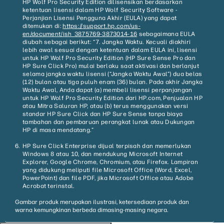
HP Wolf Pro Security Edition dilisensikan berdasarkan
ketentuan lisensi dalam HP Wolf Security Software -
Perjanjian Lisensi Pengguna Akhir (EULA) yang dapat
ditemukan di:
https://support.hp.com/us-
en/document/ish_3875769-3873014-16
sebagaimana EULA
diubah sebagai berikut: “7. Jangka Waktu. Kecuali diakhiri
lebih awal sesuai dengan ketentuan dalam EULA ini, lisensi
untuk HP Wolf Pro Security Edition (HP Sure Sense Pro dan
HP Sure Click Pro) mulai berlaku saat aktivasi dan berlanjut
selama jangka waktu lisensi (“Jangka Waktu Awal”) dua belas
(12) bulan atau tiga puluh enam (36) bulan. Pada akhir Jangka
Waktu Awal, Anda dapat (a) membeli lisensi perpanjangan
untuk HP Wolf Pro Security Edition dari HP.com, Penjualan HP
atau Mitra Saluran HP, atau (b) terus menggunakan versi
standar HP Sure Click dan HP Sure Sense tanpa biaya
tambahan dan pembaruan perangkat lunak atau Dukungan
HP di masa mendatang.”
HP Sure Click Enterprise dijual terpisah dan memerlukan
Windows 8 atau 10, dan mendukung Microsoft Internet
Explorer, Google Chrome, Chromium, atau Firefox. Lampiran
yang didukung meliputi file Microsoft Office (Word, Excel,
PowerPoint) dan file PDF, jika Microsoft Office atau Adobe
Acrobat terinstal.
Gambar produk merupakan ilustrasi, ketersediaan produk dan
warna kemungkinan berbeda dimasing-masing negara.