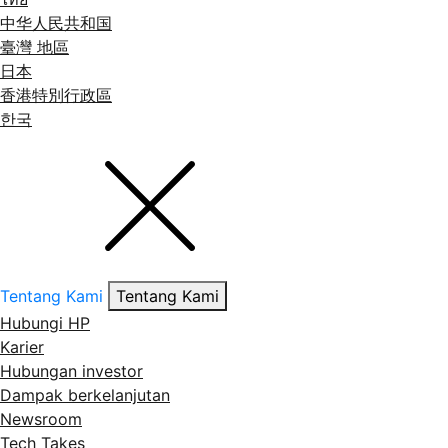
中华人民共和国
臺灣 地區
日本
香港特別行政區
한국
Tentang Kami
Tentang Kami
Hubungi HP
Karier
Hubungan investor
Dampak berkelanjutan
Newsroom
Tech Takes