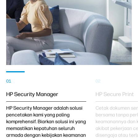
01
02
HP Security Manager
HP Secure Print
HP Security Manager adalah solusi
Cetak dokumen sensi
pencetakan kami yang paling
bersama tanpa perl
komprehensif. Biarkan solusi ini yang
keamanannya dan k
memastikan kepatuhan seluruh
akibat pekerjaan c
armada dengan kebijakan keamanan
disengaja atau ter