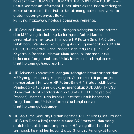
bersertifikat ISO27001, ISO27701, ISO27017 dan SOC2 Type2
untuk Keamanan Informasi. Diperlukan akses internet dengan
koneksi ke portal TechPulse. Untuk mengetahui persyaratan
sistem selengkapnya, silakan
kunjungi
http://www.hpdaas.com/requirements
.
HP Secure Print kompatibel dengan sebagian besar printer
dan MFP yang terhubung ke jaringan. Autentikasi di
perangkat memerlukan firmware HP FutureSmart 4.8 atau
lebih baru. Pembaca kartu yang didukung mencakup X3D03A
(HP USB Universal Card Reader) dan Y7C05A (HP HIP2
Keystroke Reader). Memerlukan koneksi Internet untuk
beberapa fungsionalitas. Untuk informasi selengkapnya,
lihat
hp.com/go/
secureprint
.
HP Advance kompatibel dengan sebagian besar printer dan
MFP yang terhubung ke jaringan. Autentikasi di perangkat
memerlukan firmware HP FutureSmart 4.8 atau lebih baru.
Pembaca kartu yang didukung mencakup X3D03A (HP USB
Universal Card Reader) dan Y7C05A (HP HIP2 Keystroke
Reader). Memerlukan koneksi Internet untuk beberapa
fungsionalitas. Untuk informasi selengkapnya,
lihat
hp.com/go/advance
.
HP Wolf Pro Security Edition (termasuk HP Sure Click Pro dan
HP Sure Sense Pro) tersedia pada SKU tertentu dan yang
sudah dimuat, tergantung produk HP yang dibeli, sudah
termasuk lisensi berbayar 1 atau 3 tahun. Perangkat lunak