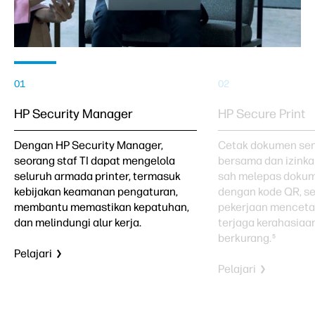
01
02
HP Security Manager
HP Secure Print
Dengan HP Security Manager,
Cetak dokumen sensi
seorang staf TI dapat mengelola
bersama dan izink
seluruh armada printer, termasuk
sah melepas dokum
kebijakan keamanan pengaturan,
dengan kode QR, s
membantu memastikan kepatuhan,
pekerjaan menceta
dan melindungi alur kerja.
terjaga kerahasiaa
berkurang.
5
Pelajari
Pelajari