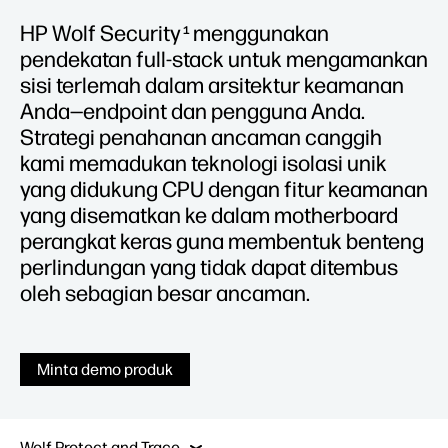
HP Wolf Security
menggunakan
1
pendekatan full-stack untuk mengamankan
sisi terlemah dalam arsitektur keamanan
Anda—endpoint dan pengguna Anda.
Strategi penahanan ancaman canggih
kami memadukan teknologi isolasi unik
yang didukung CPU dengan fitur keamanan
yang disematkan ke dalam motherboard
perangkat keras guna membentuk benteng
perlindungan yang tidak dapat ditembus
oleh sebagian besar ancaman.
Minta demo produk
Sure Click Enterprise
Wolf Pro Security
Sur
Wolf Protect and Trace