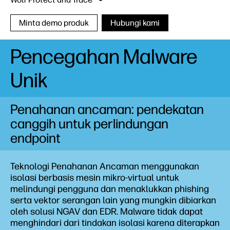
Minta demo produk
Hubungi kami
Pencegahan Malware
Sure Click Enterprise
Unik
Wolf Pro Security
Sure Access Enterprise
Penahanan ancaman: pendekatan
canggih untuk perlindungan
endpoint
Teknologi Penahanan Ancaman menggunakan
isolasi berbasis mesin mikro-virtual untuk
melindungi pengguna dan menaklukkan phishing
serta vektor serangan lain yang mungkin dibiarkan
oleh solusi NGAV dan EDR. Malware tidak dapat
menghindari dari tindakan isolasi karena diterapkan