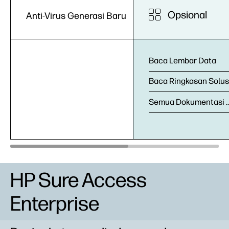
Opsional
Anti-Virus Generasi Baru
Baca Lembar Data
Baca Ringkasan Solus
Semua Dokumentasi HP Wolf
HP Sure Access
Enterprise