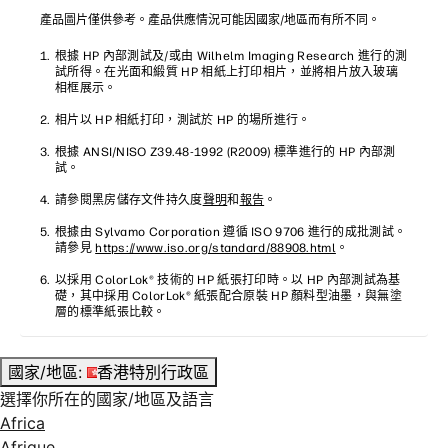
產品圖片僅供參考。產品供應情況可能因國家/地區而有所不同。
根據 HP 內部測試及/或由 Wilhelm Imaging Research 進行的測
試所得。在光面和緞質 HP 相紙上打印相片，並將相片放入玻璃
相框展示。
相片以 HP 相紙打印，測試於 HP 的場所進行。
根據 ANSI/NISO Z39.48-1992 (R2009) 標準進行的 HP 內部測
試。
請參閱黑房儲存文件持久度
聲明
和
報告
。
根據由 Sylvamo Corporation 遵循 ISO 9706 進行的成批測試。
請參見
https://www.iso.org/standard/88908.html
。
以採用 ColorLok® 技術的 HP 紙張打印時。以 HP 內部測試為基
礎，其中採用 ColorLok® 紙張配合原裝 HP 顏料型油墨，與無塗
層的標準紙張比較。
國家/地區:
香港特別行政區
選擇你所在的國家/地區及語言
Africa
Afrique