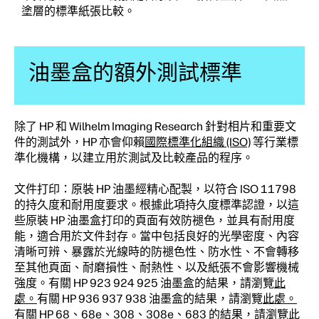
塗層的標準紙張比較。
油墨盒的額外測試標準
除了 HP 和 Wilhelm Imaging Research 針對相片和重要文
件的測試外，HP 亦會仰賴
國際標準化組織 (ISO)
等行業標
準化機構，以建立用於測試及比較產品的程序。
文件打印：原裝 HP 油墨經精心配製，以符合 ISO 11798
的持久度和耐用度要求。根據此項持久度標準認證，以這
些原裝 HP 油墨盒打印的頁面有效防褪色，並具有耐用度
能，適合用於文件封存。當中包括良好的光學密度、內容
清晰可辨、暴露於光線時的防褪色性、防水性、不會轉移
至其他頁面、耐磨損性、耐熱性、以及紙張不會影響機械
強度。有關 HP 923 924 925 油墨盒的結果，請瀏覽
此
處。
有關 HP 936 937 938 油墨盒的結果，請瀏覽
此處。
有關 HP 68、68e、308、308e、683 的結果，請瀏覽
此