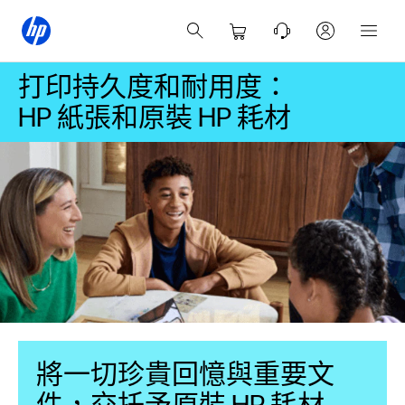
打印持久度和耐用度：
HP 紙張和原裝 HP 耗材
將一切珍貴回憶與重要文
件，交托予原裝 HP 耗材