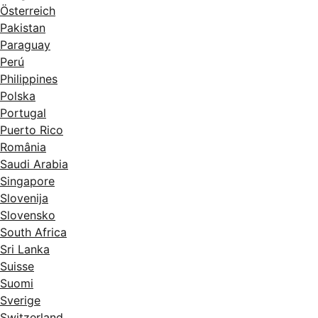
Österreich
Pakistan
Paraguay
Perú
Philippines
Polska
Portugal
Puerto Rico
România
Saudi Arabia
Singapore
Slovenija
Slovensko
South Africa
Sri Lanka
Suisse
Suomi
Sverige
Switzerland