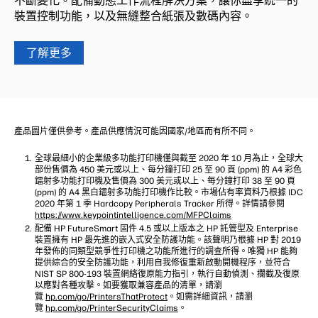
不斷變化。配備動態工作流程解決方案，讓你盡享統一的
裝置控制功能，以及無縫整合紙張及數碼內容。
了解更多
產品圖片僅供參考。產品供應情況可能因國家/地區而有所不同。
全球最細小的企業級多功能打印機僅與截至 2020 年 10 月為止，全球大
部份售價為 450 美元或以上、每分鐘打印 25 至 90 頁 (ppm) 的 A4 彩色
鐳射多功能打印機及售價為 300 美元或以上、每分鐘打印 38 至 90 頁
(ppm) 的 A4 黑白鐳射多功能打印機作比較。市場佔有率資料乃根據 IDC
2020 年第 1 季 Hardcopy Peripherals Tracker 所得。詳情請參閱
https://www.keypointintelligence.com/MFPClaims
配備 HP FutureSmart 固件 4.5 或以上版本之 HP 託管型及 Enterprise
裝置擁有 HP 最先進的嵌入式安全防護功能。該聲明乃根據 HP 對 2019
年發佈的同類型競爭性打印機之功能所進行的調查所得。唯獨 HP 能夠
提供綜合的安全防護功能，利用自我修復重新啟動開機程序，並符合
NIST SP 800-193 裝置網絡復原能力指引，執行自動偵測、攔截及復原
以應對各種攻擊。如要獲取兼容產品的清單，請瀏
覽
hp.com/go/PrintersThatProtect
。如需詳細資訊，請瀏
覽
hp.com/go/PrinterSecurityClaims
。