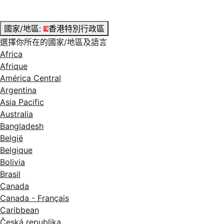
國家/地區:
香港特別行政區
選擇你所在的國家/地區及語言
Africa
Afrique
América Central
Argentina
Asia Pacific
Australia
Bangladesh
België
Belgique
Bolivia
Brasil
Canada
Canada - Français
Caribbean
Česká republika