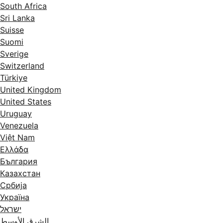
South Africa
Sri Lanka
Suisse
Suomi
Sverige
Switzerland
Türkiye
United Kingdom
United States
Uruguay
Venezuela
Việt Nam
Ελλάδα
България
Казахстан
Србија
Україна
ישראל
الشرق الأوسط