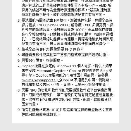
或軟件應用程式都能受惠於這項技術。性能和時脈頻率會視
應用程式的工作量和硬件與軟件配置而有所不同。AMD 所
採用的編號不可作為量度時脈速度的標準。*最高加速時脈
頻率性能視乎硬件、軟件和整體系統配置而有所不同。
電池續航時間測試由 HP 執行，測試條件包括：連續全高清
影片播放、1080p (1920x1080) 解像度、200 尼特亮度、影
片預設的系統音量、播放器音量為 100%、由本機儲存裝置
進行全螢幕播放、已連接耳機或透過喇叭播音（如無音訊插
孔）、已開啟無線功能但未有連接。實際電池續航時間因應
配置而有所不同，最大容量將隨時間和使用而自然減少。
檢視全高清 (FHD) 圖像需要 FHD 內容。
可能需要軟件或其他第三方應用程式來提供所述的功能。
需要另行購買互聯網服務。
Copilot 按鍵在指定的 Windows 11 個人電腦上提供。如果
未有安裝 Microsoft Copilot，Copilot 按鍵將導向 Bing 搜
尋引擎。Copilot 主要功能的可用性因市場而異，請參見
aka.ms/keysupport。
Copilot 不適用於中國、俄羅斯、
白俄羅斯以及古巴、伊朗、朝鮮、克里米亞等禁運地區。
需要 NPU 的功能和軟件可能需要透過軟件或平台供應商購
買、訂閱或啟用軟件，第三者軟件可能有特定配置或兼容要
求。潛在的 NPU 推理性能因使用方式、配置、軟體和其他
因素而異。
所有性能規格均為 HP 組件製造商所提供的典型規格；實際
性能可能會較高或較低。