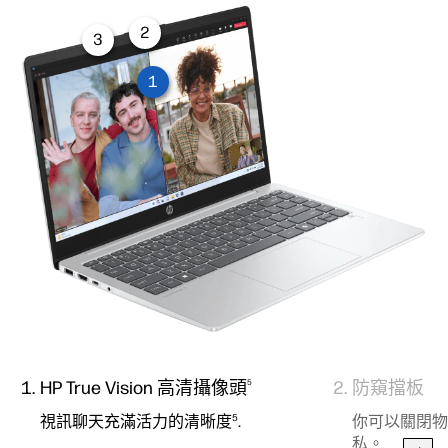
2
3
1
HP True Vision 高清攝像頭
防窺擋板
5
5
視訊聊天充滿活力的清晰度
.
你可以關閉物
私。