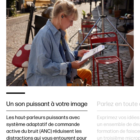
Un son puissant à votre image
Parlez en toute
Les haut-parleurs puissants avec
Exprimez vos idées
système adaptatif de commande
un ensemble de de
active du bruit (ANC) réduisent les
formation de faisce
distractions qui vous entourent pour
un troisième micro