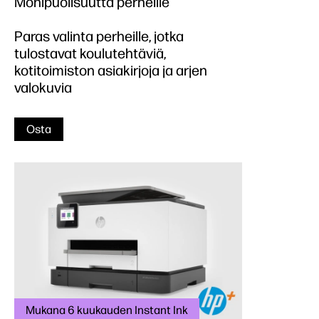
Monipuolisuutta perheille
Paras valinta perheille, jotka
tulostavat koulutehtäviä,
kotitoimiston asiakirjoja ja arjen
valokuvia
Osta
Mukana 6 kuukauden Instant Ink