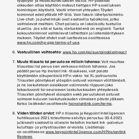
työpöytä- ja mobiilisovelluksen välillä. HP pidättää
oikeuden ottaa käyttöön maksut tiettyjen HP-sovelluksen
toimintojen käytöstä. Vaatii internet-yhteyden Täydet
toiminnot edellyttävät HP-tiliä. Vain faksin lähetystoiminto.
Live-chat- ja puhelintuki ovat saatavilla työaikoina, jotka
vaihtelevat maittain. Chat-palvelu on lokalisoitu tuetuilla
alueilla. Jos sitä ei tueta, oletuskielenä on englanti. Tuetut
kokoustoiminnot vaihtelevat laitteittain ja laitemäärityksen
mukaan. Täydet ehdot ovat luettavissa osoitteessa
www.hp.com/hp-app-terms-of-use
.
Vastuullinen vaihtoehto:
www.hp.com/go/sustainableimpact
Muuta tilausta tai peruuta se milloin tahansa:
Voit muuttaa
tilaustasi tai perua sen verkossa milloin tahansa. Jos
päätät perua Hp Instant Ink -tilauksesi, voit palata
käyttämään alkuperäisiä HP:n vakio- tai XL-patruunoita.
Tilausten päivitykset ylöspäin astuvat voimaan välittömästi,
ja ne laskutetaan asiakkaan valinnasta riippuen joko
takautuvasti tai seuraavan laskutuskauden yhteydessä.
Tilausten päivitykset alaspäin sekä peruutukset astuvat
voimaan kuluvan laskutuskauden viimeisen päivän jälkeen.
Katso lisätiedot osoitteesta
hpinstantink.com/terms
.
Viiden tähden arviot:
HP:n tilaama ja Keypoint Intelligencen
huhtikuussa 2021 toteuttama selvitys perustuu 30.4.2021
julkisesti saatavilla olleisiin tietoihin Instant Ink -palvelun
kuluttaja- ja yritystilausten arvioista. Lisätietoja
on osoitteessa
www.keypointintelligence.com/HPInstantInk
Reviews
.