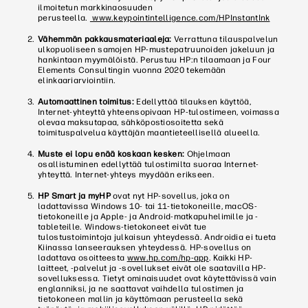
ilmoitetun markkinaosuuden
perusteella.
www.keypointintelligence.com/HPInstantInk
Vähemmän pakkausmateriaaleja:
Verrattuna tilauspalvelun
ulkopuoliseen samojen HP-mustepatruunoiden jakeluun ja
hankintaan myymälöistä. Perustuu HP:n tilaamaan ja Four
Elements Consultingin vuonna 2020 tekemään
elinkaariarviointiin.
Automaattinen toimitus:
Edellyttää tilauksen käyttöä,
Internet-yhteyttä yhteensopivaan HP-tulostimeen, voimassa
olevaa maksutapaa, sähköpostiosoitetta sekä
toimituspalvelua käyttäjän maantieteellisellä alueella.
Muste ei lopu enää koskaan kesken:
Ohjelmaan
osallistuminen edellyttää tulostimilta suoraa Internet-
yhteyttä. Internet-yhteys myydään erikseen.
HP Smart ja myHP
ovat nyt HP-sovellus, joka on
ladattavissa Windows 10- tai 11-tietokoneille, macOS-
tietokoneille ja Apple- ja Android-matkapuhelimille ja -
tableteille. Windows-tietokoneet eivät tue
tulostustoimintoja julkaisun yhteydessä. Androidia ei tueta
Kiinassa lanseerauksen yhteydessä. HP-sovellus on
ladattava osoitteesta
www.hp.com/hp-app
. Kaikki HP-
laitteet, -palvelut ja -sovellukset eivät ole saatavilla HP-
sovelluksessa. Tietyt ominaisuudet ovat käytettävissä vain
englanniksi, ja ne saattavat vaihdella tulostimen ja
tietokoneen mallin ja käyttömaan perusteella sekä