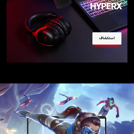
HYPERX
استكشاف